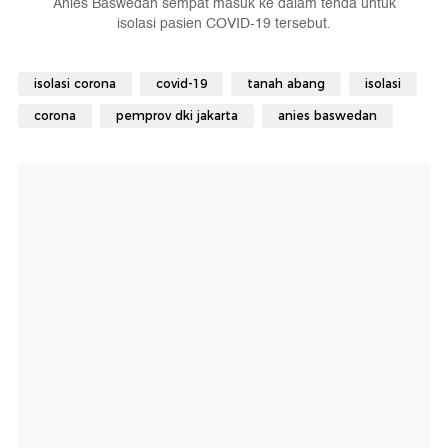
Anies Baswedan sempat masuk ke dalam tenda untuk
isolasi pasien COVID-19 tersebut.
isolasi corona
covid-19
tanah abang
isolasi
corona
pemprov dki jakarta
anies baswedan