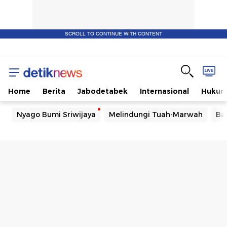
SCROLL TO CONTINUE WITH CONTENT
Home
Berita
Jabodetabek
Internasional
Huku
Nyago Bumi Sriwijaya
Melindungi Tuah-Marwah
Ba