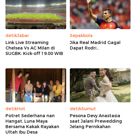
detikJabar
Sepakbola
Link Live Streaming
Jika Real Madrid Gagal
Chelsea Vs AC Milan di
Dapat Rodri...
SUGBK: Kick-off 19.00 WIB
detikHot
detikSumut
Potret Sederhana nan
Pesona Devy Anastasia
Hangat, Luna Maya
saat Jalani Prewedding
Bersama Kakak Rayakan
Jelang Pernikahan
Ultah Ibu Desa