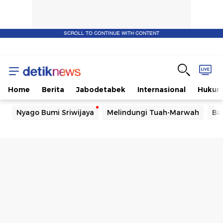
SCROLL TO CONTINUE WITH CONTENT
Home
Berita
Jabodetabek
Internasional
Huku
Nyago Bumi Sriwijaya
Melindungi Tuah-Marwah
Ba