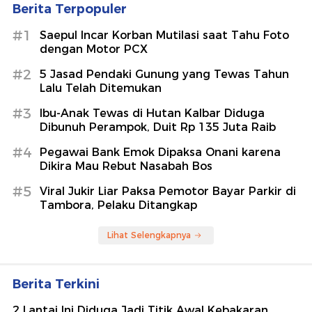
Berita Terpopuler
#1
Saepul Incar Korban Mutilasi saat Tahu Foto
dengan Motor PCX
#2
5 Jasad Pendaki Gunung yang Tewas Tahun
Lalu Telah Ditemukan
#3
Ibu-Anak Tewas di Hutan Kalbar Diduga
Dibunuh Perampok, Duit Rp 135 Juta Raib
#4
Pegawai Bank Emok Dipaksa Onani karena
Dikira Mau Rebut Nasabah Bos
#5
Viral Jukir Liar Paksa Pemotor Bayar Parkir di
Tambora, Pelaku Ditangkap
Lihat Selengkapnya
Berita Terkini
2 Lantai Ini Diduga Jadi Titik Awal Kebakaran