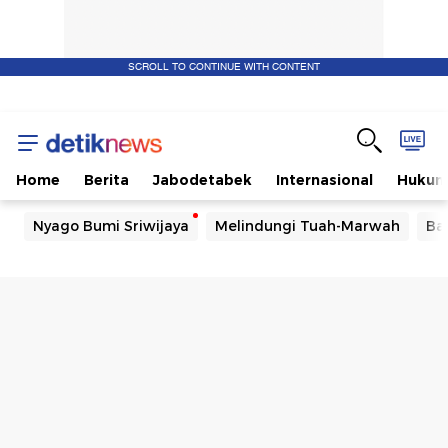
SCROLL TO CONTINUE WITH CONTENT
Home
Berita
Jabodetabek
Internasional
Huku
Nyago Bumi Sriwijaya
Melindungi Tuah-Marwah
Ba