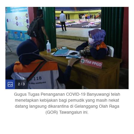
2 / 3
Gugus Tugas Penanganan COVID-19 Banyuwangi telah
menetapkan kebijakan bagi pemudik yang masih nekat
datang langsung dikarantina di Gelanggang Olah Raga
(GOR) Tawangalun ini.