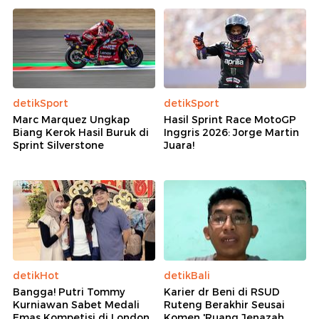
detikSport
detikSport
Marc Marquez Ungkap
Hasil Sprint Race MotoGP
Biang Kerok Hasil Buruk di
Inggris 2026: Jorge Martin
Sprint Silverstone
Juara!
detikHot
detikBali
Bangga! Putri Tommy
Karier dr Beni di RSUD
Kurniawan Sabet Medali
Ruteng Berakhir Seusai
Emas Kompetisi di London
Komen 'Ruang Jenazah