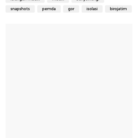
snapshots
pemda
gor
isolasi
birojatim