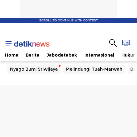
SCROLL TO CONTINUE WITH CONTENT
Home
Berita
Jabodetabek
Internasional
Huku
Nyago Bumi Sriwijaya
Melindungi Tuah-Marwah
Ba