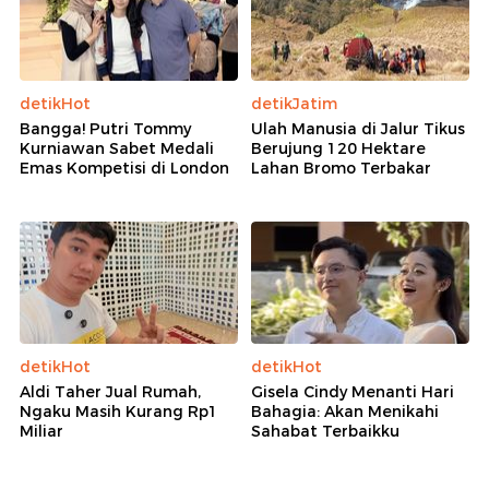
detikHot
detikJatim
Bangga! Putri Tommy
Ulah Manusia di Jalur Tikus
Kurniawan Sabet Medali
Berujung 120 Hektare
Emas Kompetisi di London
Lahan Bromo Terbakar
detikHot
detikHot
Aldi Taher Jual Rumah,
Gisela Cindy Menanti Hari
Ngaku Masih Kurang Rp1
Bahagia: Akan Menikahi
Miliar
Sahabat Terbaikku