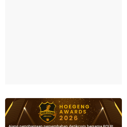
Ajang penghargaan persembahan detikcom bersama POLRI