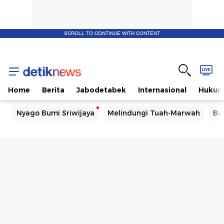
SCROLL TO CONTINUE WITH CONTENT
Home
Berita
Jabodetabek
Internasional
Huku
Nyago Bumi Sriwijaya
Melindungi Tuah-Marwah
Ba