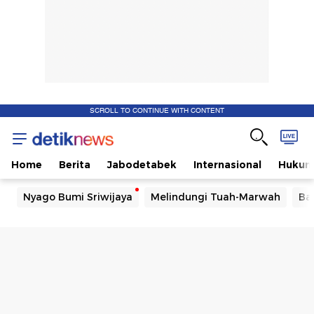
SCROLL TO CONTINUE WITH CONTENT
Home
Berita
Jabodetabek
Internasional
Huku
Nyago Bumi Sriwijaya
Melindungi Tuah-Marwah
Ba