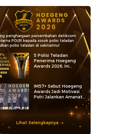
ang penghargaan persembahan detikcom
rsama POLRI kepada sosok polisi teladan.
lkan polisi teladan di sekitarmu!
5 Polisi Teladan
Penerima Hoegeng
Awards 2026, Ini
Kategori dan Kiprahnya
IM57+ Sebut Hoegeng
Awards Jadi Motivasi
Polri Jalankan Amanat
Konstitusi
Lihat Selengkapnya