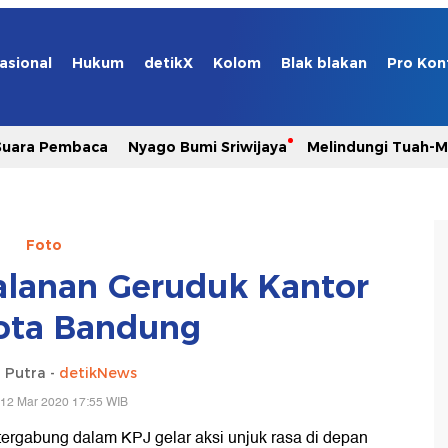
asional
Hukum
detikX
Kolom
Blak blakan
Pro Kon
Suara Pembaca
Nyago Bumi Sriwijaya
Melindungi Tuah-
Foto
Jalanan Geruduk Kantor
ota Bandung
 Putra -
detikNews
 12 Mar 2020 17:55 WIB
ergabung dalam KPJ gelar aksi unjuk rasa di depan