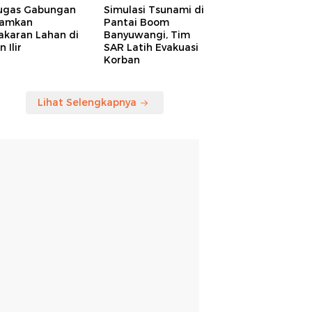
ugas Gabungan
Simulasi Tsunami di
amkan
Pantai Boom
akaran Lahan di
Banyuwangi, Tim
 Ilir
SAR Latih Evakuasi
Korban
Lihat Selengkapnya