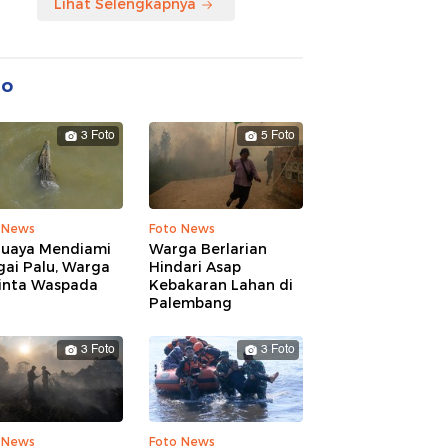
Lihat Selengkapnya
to
3 Foto
5 Foto
 News
Foto News
Buaya Mendiami
Warga Berlarian
gai Palu, Warga
Hindari Asap
inta Waspada
Kebakaran Lahan di
Palembang
3 Foto
3 Foto
 News
Foto News