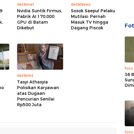
detikInet
detikNews
9
Nvidia Suntik Firmus,
Sosok Saepul Pelaku
Pabrik AI 170.000
Mutilasi: Pernah
k,
GPU di Batam
Masuk TV hingga
Fo
Dikebut
Dagang Piscok
Foto
36 
detikHot
Sun
Tasyi Athasyia
Dim
ho
Polisikan Karyawan
atas Dugaan
Pencurian Senilai
Rp500 Juta
Foto