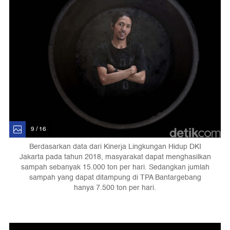
9 / 16
Berdasarkan data dari Kinerja Lingkungan Hidup DKI
Jakarta pada tahun 2018, masyarakat dapat menghasilkan
sampah sebanyak 15.000 ton per hari. Sedangkan jumlah
sampah yang dapat ditampung di TPA Bantargebang
hanya 7.500 ton per hari.