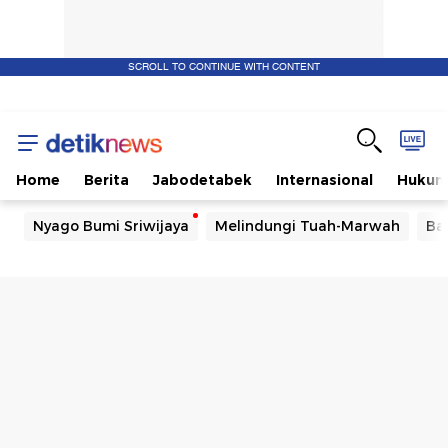
SCROLL TO CONTINUE WITH CONTENT
Home
Berita
Jabodetabek
Internasional
Huku
Nyago Bumi Sriwijaya
Melindungi Tuah-Marwah
Ba