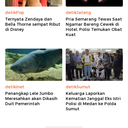
detikPop
detikJateng
Ternyata Zendaya dan
Pria Semarang Tewas Saat
Bella Thorne sempat Ribut
Ngamar Bareng Cewek di
di Disney
Hotel, Polisi Temukan Obat
Kuat
detikInet
detikSumut
Penangkap Lele Jumbo
Keluarga Laporkan
Meresahkan akan Dikasih
Kematian Janggal Eks Istri
Duit Pemerintah
Polisi di Medan ke Polda
Sumut