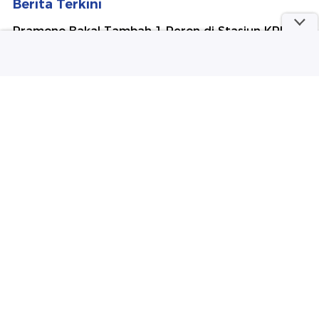
Berita Terkini
Pramono Bakal Tambah 1 Peron di Stasiun KRL JIS
dalam Waktu Dekat
Harapan Pramono Usai STY Latih Persija: Mudah-
mudahan Musim Ini Juara
2 Serangan Bom Guncang Kolombia Sehari
Setelah Pelantikan Presiden Baru
Mobil Terbakar Saat Isi BBM di SPBU Kota Bogor,
Sopir Luka di Tangan
Ledakan yang Renggut Ribuan Nyawa Ini Masih
Misterius