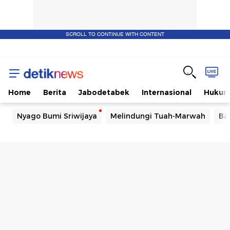
SCROLL TO CONTINUE WITH CONTENT
Home
Berita
Jabodetabek
Internasional
Huku
Nyago Bumi Sriwijaya
Melindungi Tuah-Marwah
Ba