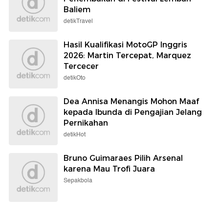
Berita detikcom Lainnya
Viral Mi Ayam Micin Brutal, Ini Wanti-
wanti Dokter soal Dampaknya ke
Ginjal
detikHealth
Mentan Turun Tangan Bikin Harga
Beras di Alor Jadi Rp 13.000/Kg
detikFinance
Begini Kondisi Terkini Dua Korban
Penembakan di Festival Lembah
Baliem
detikTravel
Hasil Kualifikasi MotoGP Inggris