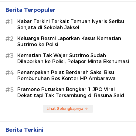
2026: Martin Tercepat, Marquez
Tercecer
detikOto
Dea Annisa Menangis Mohon Maaf
kepada Ibunda di Pengajian Jelang
Pernikahan
detikHot
Bruno Guimaraes Pilih Arsenal
karena Mau Trofi Juara
Sepakbola
Berita Terpopuler
#1
Kabar Terkini Terkait Temuan Nyaris Seribu
Senjata di Sekolah Jaksel