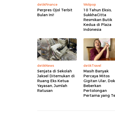
detikFinance
Wolipop
Perpres Ojol Terbit
10 Tahun Eksis,
Bulan Ini!
SukkhaCitta
Resmikan Butik
Kedua di Plaza
Indonesia
detikNews
detikTravel
Senjata di Sekolah
Masih Banyak
Jaksel Ditemukan di
Percaya Mitos
Ruang Eks Ketua
Gigitan Ular, Do
Yayasan, Jumlah
Beberkan
Ratusan
Pertolongan
Pertama yang T