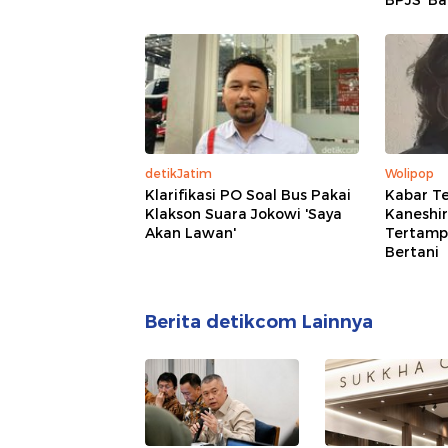
BPJS 'Ba
detikJatim
Wolipop
Klarifikasi PO Soal Bus Pakai
Kabar Te
Klakson Suara Jokowi 'Saya
Kaneshir
Akan Lawan'
Tertampa
Bertani
Berita detikcom Lainnya