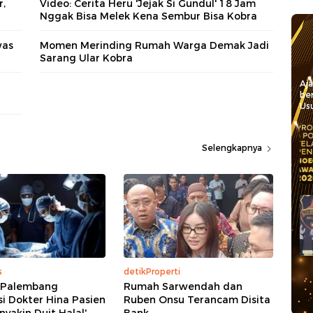
,
Video: Cerita Heru 'Jejak Si Gundul' 18 Jam
Nggak Bisa Melek Kena Sembur Bisa Kobra
was
Momen Merinding Rumah Warga Demak Jadi
Sarang Ular Kobra
Aj
be
Usu
Selengkapnya
s
detikProperti
i Palembang
Rumah Sarwendah dan
asi Dokter Hina Pasien
Ruben Onsu Terancam Disita