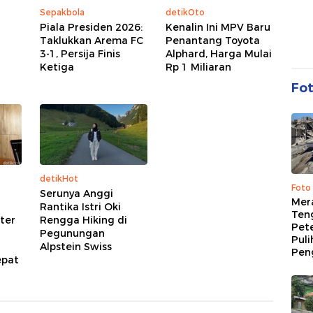
Sepakbola
detikOto
Piala Presiden 2026:
Kenalin Ini MPV Baru
Taklukkan Arema FC
Penantang Toyota
3-1, Persija Finis
Alphard, Harga Mulai
Ketiga
Rp 1 Miliaran
Fo
detikHot
Foto
Serunya Anggi
Mer
Rantika Istri Oki
Ten
kter
Rengga Hiking di
Pet
Pegunungan
Puli
Alpstein Swiss
Pen
epat