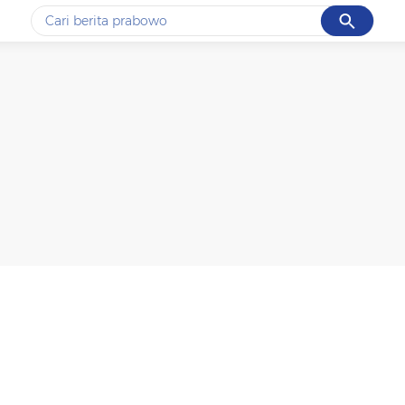
Cancel
Yang sedang ramai dicari
#1
gempa hari ini
#2
gempa
#3
prabowo
#4
iran
#5
demo
Promoted
Terakhir yang dicari
Loading...