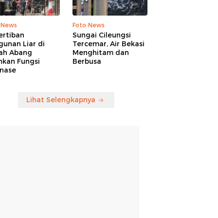
 News
Foto News
ertiban
Sungai Cileungsi
unan Liar di
Tercemar, Air Bekasi
ah Abang
Menghitam dan
hkan Fungsi
Berbusa
inase
Lihat Selengkapnya