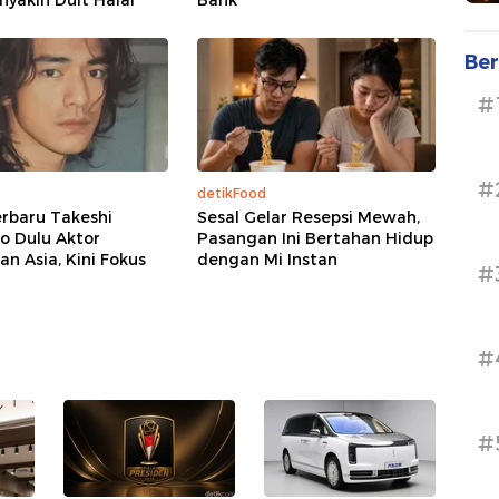
nyakin Duit Halal'
Bank
Ber
#
#
detikFood
rbaru Takeshi
Sesal Gelar Resepsi Mewah,
o Dulu Aktor
Pasangan Ini Bertahan Hidup
n Asia, Kini Fokus
dengan Mi Instan
#
#
#