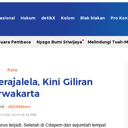
asional
Hukum
detikX
Kolom
Blak blakan
Pro Kon
Suara Pembaca
Nyago Bumi Sriwijaya
Melindungi Tuah-
Foto
ajalela, Kini Giliran
rwakarta
ol -
detikNews
 13 Des 2019 09:49 WIB
rus terjadi. Setelah di Citayem dan sejumlah tempat