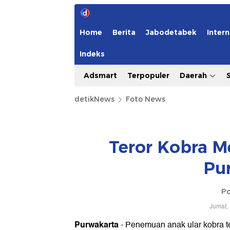
Home
Berita
Jabodetabek
Intern
Indeks
Adsmart
Terpopuler
Daerah
detikNews
Foto News
Teror Kobra Mer
Pu
Po
Jumat,
Purwakarta
- Penemuan anak ular kobra te