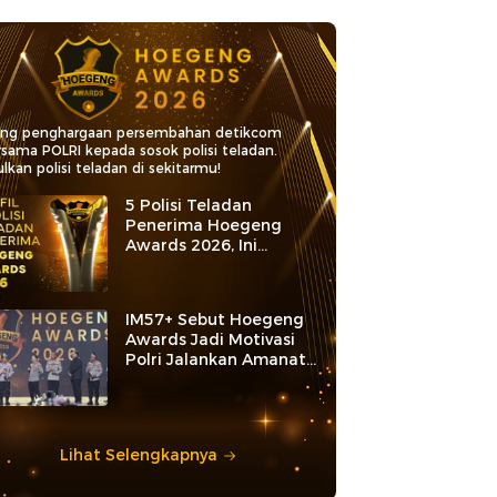
ang penghargaan persembahan detikcom
rsama POLRI kepada sosok polisi teladan.
lkan polisi teladan di sekitarmu!
5 Polisi Teladan
Penerima Hoegeng
Awards 2026, Ini
Kategori dan Kiprahnya
IM57+ Sebut Hoegeng
Awards Jadi Motivasi
Polri Jalankan Amanat
Konstitusi
Lihat Selengkapnya