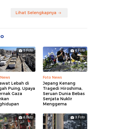
Lihat Selengkapnya
to
5 Foto
6 Foto
 News
Foto News
awat Lebah di
Jepang Kenang
gah Puing, Upaya
Tragedi Hiroshima,
ernak Gaza
Seruan Dunia Bebas
hkan
Senjata Nuklir
ghidupan
Menggema
6 Foto
3 Foto