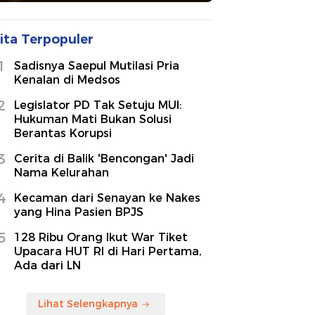
ita Terpopuler
1
Sadisnya Saepul Mutilasi Pria
Kenalan di Medsos
2
Legislator PD Tak Setuju MUI:
Hukuman Mati Bukan Solusi
Berantas Korupsi
3
Cerita di Balik 'Bencongan' Jadi
Nama Kelurahan
4
Kecaman dari Senayan ke Nakes
yang Hina Pasien BPJS
5
128 Ribu Orang Ikut War Tiket
Upacara HUT RI di Hari Pertama,
Ada dari LN
Lihat Selengkapnya