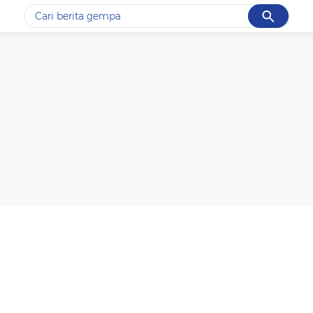
Cancel
Yang sedang ramai dicari
#1
gempa hari ini
#2
demo
#3
gempa
#4
iran
#5
prabowo
Promoted
Terakhir yang dicari
Loading...