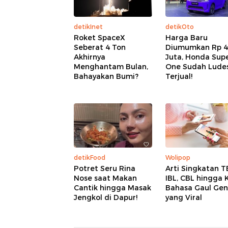
detikInet
detikOto
Roket SpaceX
Harga Baru
Seberat 4 Ton
Diumumkan Rp 
Akhirnya
Juta, Honda Sup
Menghantam Bulan,
One Sudah Lude
Bahayakan Bumi?
Terjual!
detikFood
Wolipop
Potret Seru Rina
Arti Singkatan T
Nose saat Makan
IBL, CBL hingga 
Cantik hingga Masak
Bahasa Gaul Gen
Jengkol di Dapur!
yang Viral