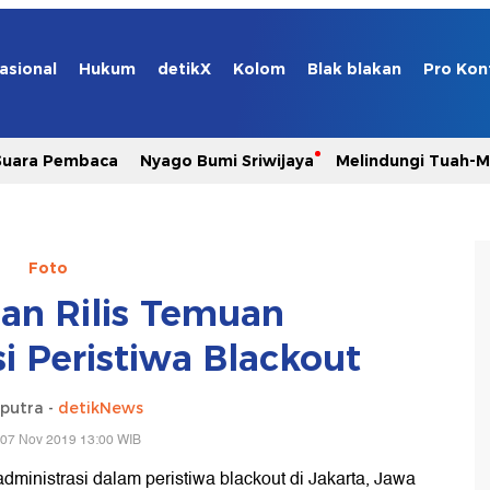
asional
Hukum
detikX
Kolom
Blak blakan
Pro Kon
Suara Pembaca
Nyago Bumi Sriwijaya
Melindungi Tuah-
Foto
n Rilis Temuan
i Peristiwa Blackout
aputra -
detikNews
 07 Nov 2019 13:00 WIB
inistrasi dalam peristiwa blackout di Jakarta, Jawa