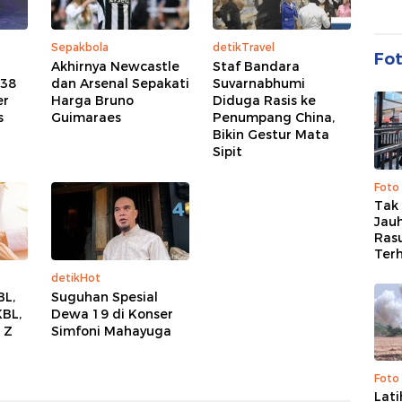
Sepakbola
detikTravel
Fo
Akhirnya Newcastle
Staf Bandara
438
dan Arsenal Sepakati
Suvarnabhumi
er
Harga Bruno
Diduga Rasis ke
s
Guimaraes
Penumpang China,
Bikin Gestur Mata
Sipit
Foto
Tak 
Jauh
Ras
Ter
detikHot
BL,
Suguhan Spesial
KBL,
Dewa 19 di Konser
 Z
Simfoni Mahayuga
Foto
Lat