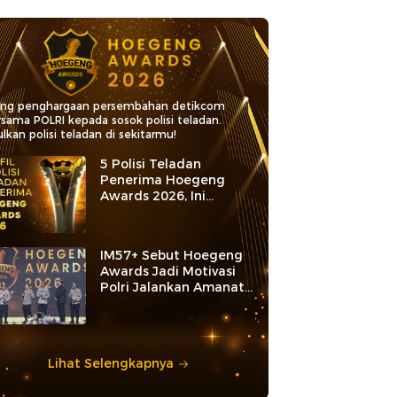
ang penghargaan persembahan detikcom
rsama POLRI kepada sosok polisi teladan.
lkan polisi teladan di sekitarmu!
5 Polisi Teladan
Penerima Hoegeng
Awards 2026, Ini
Kategori dan Kiprahnya
IM57+ Sebut Hoegeng
Awards Jadi Motivasi
Polri Jalankan Amanat
Konstitusi
Lihat Selengkapnya