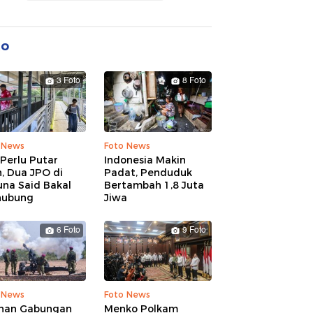
to
3 Foto
8 Foto
 News
Foto News
Perlu Putar
Indonesia Makin
, Dua JPO di
Padat, Penduduk
una Said Bakal
Bertambah 1,8 Juta
hubung
Jiwa
6 Foto
9 Foto
 News
Foto News
ihan Gabungan
Menko Polkam