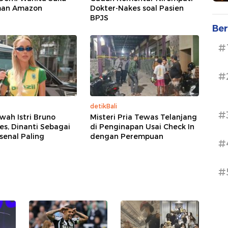
man Amazon
Dokter-Nakes soal Pasien
BPJS
Ber
#
#
detikBali
#
ah Istri Bruno
Misteri Pria Tewas Telanjang
s, Dinanti Sebagai
di Penginapan Usai Check In
senal Paling
dengan Perempuan
#
#