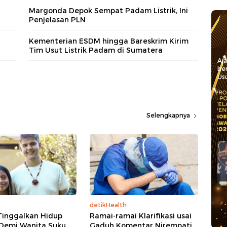
Margonda Depok Sempat Padam Listrik, Ini
Penjelasan PLN
Kementerian ESDM hingga Bareskrim Kirim
Tim Usut Listrik Padam di Sumatera
Aj
be
Usu
Selengkapnya
detikHealth
 Tinggalkan Hidup
Ramai-ramai Klarifikasi usai
Demi Wanita Suku
Gaduh Komentar Nirempati