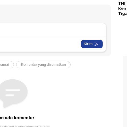
TNI
Kem
Tig