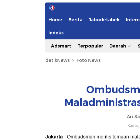
Home
Berita
Jabodetabek
Intern
Indeks
Adsmart
Terpopuler
Daerah
detikNews
Foto News
Ombudsma
Maladministras
Ari S
Kamis,
Jakarta
- Ombudsman merilis temuan maladm