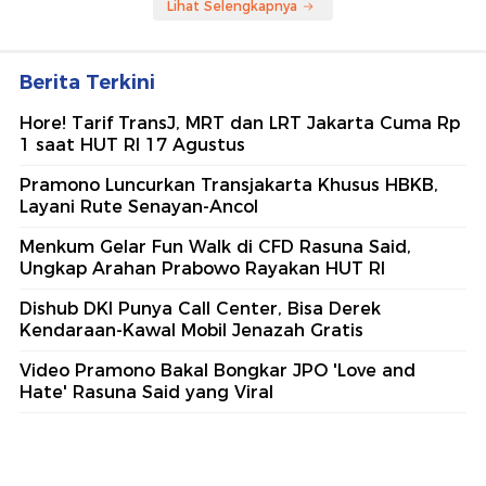
Berita Terpopuler
#1
Sosok Saepul Pelaku Mutilasi: Pernah Masuk
TV hingga Dagang Piscok
#2
Polisi Ungkap Pemicu Cekcok Saepul hingga
Mutilasi Pria di Depok
#3
Polisi Ungkap Alasan Saepul Mutilasi Pria di
Depok
#4
Akhir Pelarian Rampok Siang Bolong yang
Gondol Duit Puluhan Juta
#5
Jejak Kejayaan Tas Bogor yang Menemukan
Rumah Baru
Lihat Selengkapnya
Berita Terkini