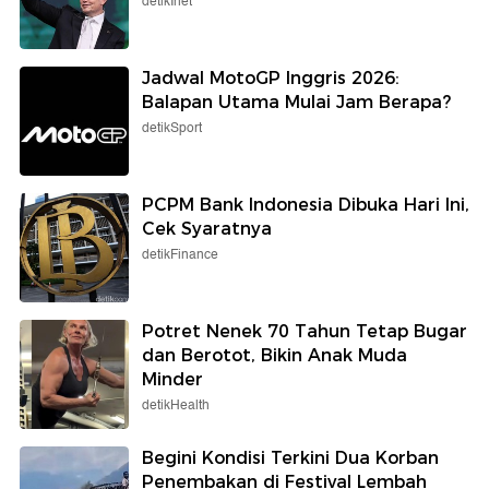
Cimahi Kini Dibui
Gagal di Piala AFF
Selengkapnya
Berita detikcom Lainnya
Penjualan Tembus 6.500 Unit,
Produksi Geely EX2 Digenjot Dua
Kali Lipat
detikOto
Orang Terkaya Dunia Dituduh Tak
Bayar Kontraktor Rp 2,4 Triliun
detikInet
Jadwal MotoGP Inggris 2026: