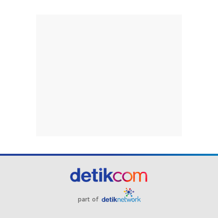
Hore! Tarif TransJ, MRT dan LRT Jakarta Cuma Rp
1 saat HUT RI 17 Agustus
Pramono Luncurkan Transjakarta Khusus HBKB,
Layani Rute Senayan-Ancol
Menkum Gelar Fun Walk di CFD Rasuna Said,
Ungkap Arahan Prabowo Rayakan HUT RI
Dishub DKI Punya Call Center, Bisa Derek
Kendaraan-Kawal Mobil Jenazah Gratis
Video Pramono Bakal Bongkar JPO 'Love and
Hate' Rasuna Said yang Viral