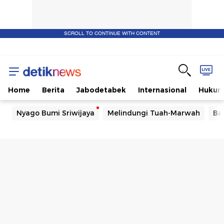
SCROLL TO CONTINUE WITH CONTENT
Home
Berita
Jabodetabek
Internasional
Huku
Nyago Bumi Sriwijaya
Melindungi Tuah-Marwah
Ba