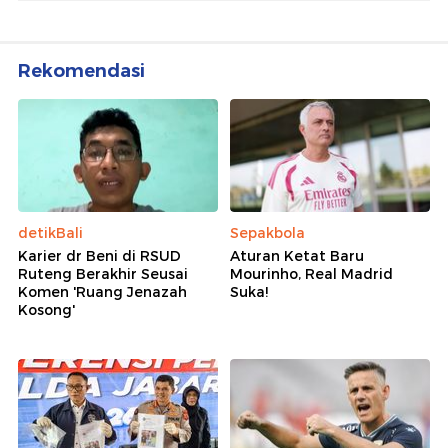
Amanat Konstitusi
Lihat Selengkapnya
Berita Terkait
Demo Depan Gedung DPR, Massa Mahasiswa
Bawa Karangan Bunga
Mahasiswa Demo di Depan DPR Sore Ini
Demo Mahasiswa di Depan DPR Bubar, Lalu Lintas
Kembali Normal
Rekomendasi