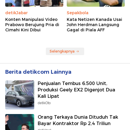
detikBali
Sepakbola
Karier dr Beni di RSUD
Aturan Ketat Baru
Ruteng Berakhir Seusai
Mourinho, Real Madrid
Komen 'Ruang Jenazah
Suka!
Kosong'
detikJabar
Sepakbola
Konten Manipulasi Video
Kata Netizen Kanada Usai
Prabowo Berujung Pria di
John Herdman Langsung