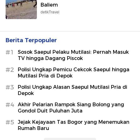
Balapan Utama Mulai Jam Berapa?
detikSport
PCPM Bank Indonesia Dibuka Hari Ini,
Cek Syaratnya
detikFinance
Potret Nenek 70 Tahun Tetap Bugar
dan Berotot, Bikin Anak Muda
Minder
detikHealth
Begini Kondisi Terkini Dua Korban
Penembakan di Festival Lembah
Baliem
detikTravel