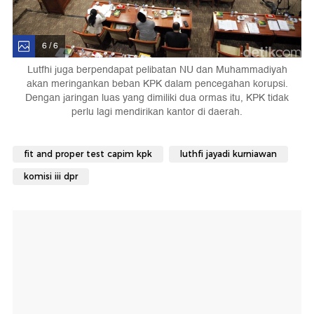
6 / 6
Lutfhi juga berpendapat pelibatan NU dan Muhammadiyah
akan meringankan beban KPK dalam pencegahan korupsi.
Dengan jaringan luas yang dimiliki dua ormas itu, KPK tidak
perlu lagi mendirikan kantor di daerah.
fit and proper test capim kpk
luthfi jayadi kurniawan
komisi iii dpr