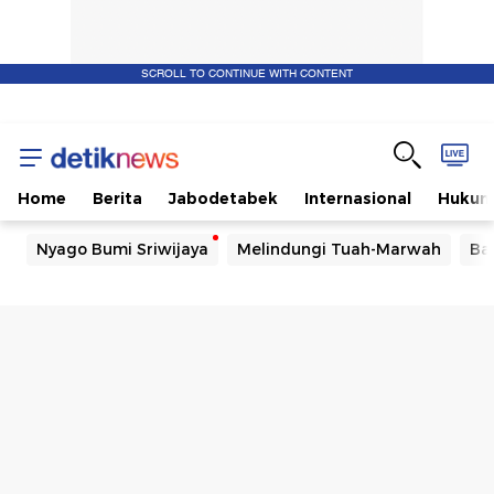
SCROLL TO CONTINUE WITH CONTENT
Home
Berita
Jabodetabek
Internasional
Huku
Nyago Bumi Sriwijaya
Melindungi Tuah-Marwah
Ba