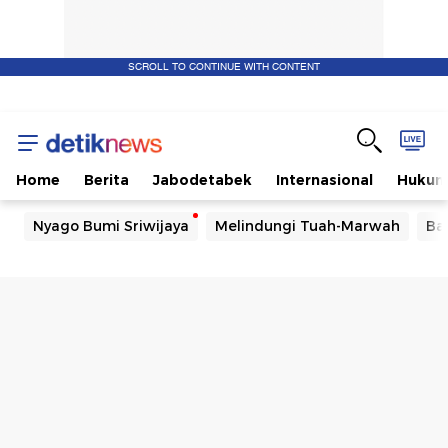
SCROLL TO CONTINUE WITH CONTENT
Home
Berita
Jabodetabek
Internasional
Huku
Nyago Bumi Sriwijaya
Melindungi Tuah-Marwah
Ba