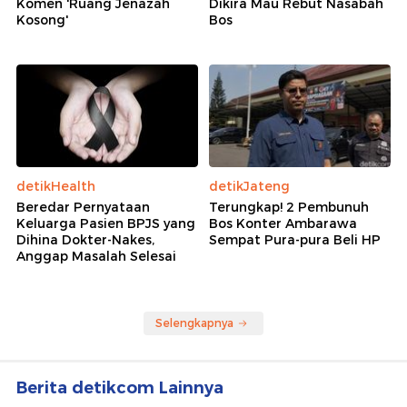
Komen 'Ruang Jenazah
Dikira Mau Rebut Nasabah
Kosong'
Bos
detikHealth
detikJateng
Beredar Pernyataan
Terungkap! 2 Pembunuh
Keluarga Pasien BPJS yang
Bos Konter Ambarawa
Dihina Dokter-Nakes,
Sempat Pura-pura Beli HP
Anggap Masalah Selesai
Selengkapnya
Berita detikcom Lainnya