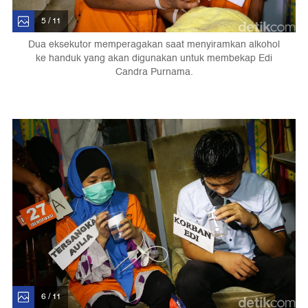
5 / 11
Dua eksekutor memperagakan saat menyiramkan alkohol
ke handuk yang akan digunakan untuk membekap Edi
Candra Purnama.
6 / 11