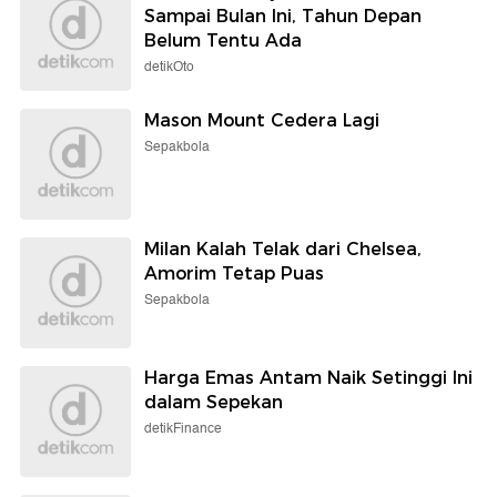
detikHot
detikBali
Bangga! Putri Tommy
Karier dr Beni di RSUD
Kurniawan Sabet Medali
Ruteng Berakhir Seusai
Emas Kompetisi di London
Komen 'Ruang Jenazah
Kosong'
Selengkapnya
Berita detikcom Lainnya
Pemutihan Pajak Kendaraan Cuma
Sampai Bulan Ini, Tahun Depan
Belum Tentu Ada
detikOto