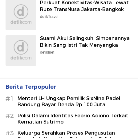
Mason Mount Cedera Lagi
Sepakbola
Milan Kalah Telak dari Chelsea,
Amorim Tetap Puas
Sepakbola
Harga Emas Antam Naik Setinggi Ini
dalam Sepekan
detikFinance
Perkuat Konektivitas-Wisata Lewat
Rute TransNusa Jakarta-Bangkok
detikTravel