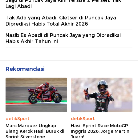
5 Polisi Teladan Penerima
Hoegeng Awards 2026, Ini
Kategori dan Kiprahnya
IM57+ Sebut Hoegeng Awards
Jadi Motivasi Polri Jalankan
Amanat Konstitusi
Lihat Selengkapnya
Berita Terkait
Salju di Puncak Jaya Kini Tersisa 2 Persen, Tak
Lagi Abadi
Tak Ada yang Abadi, Gletser di Puncak Jaya
Diprediksi Habis Total Akhir 2026