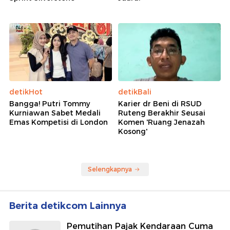
Nasib Es Abadi di Puncak Jaya yang Diprediksi
Habis Akhir Tahun Ini
Rekomendasi
detikSport
detikSport
Marc Marquez Ungkap
Hasil Sprint Race MotoGP
Biang Kerok Hasil Buruk di
Inggris 2026: Jorge Martin
Sprint Silverstone
Juara!