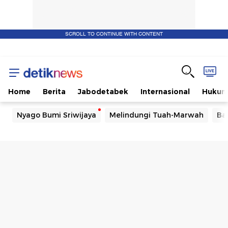
SCROLL TO CONTINUE WITH CONTENT
Home
Berita
Jabodetabek
Internasional
Huku
Nyago Bumi Sriwijaya
Melindungi Tuah-Marwah
Ba