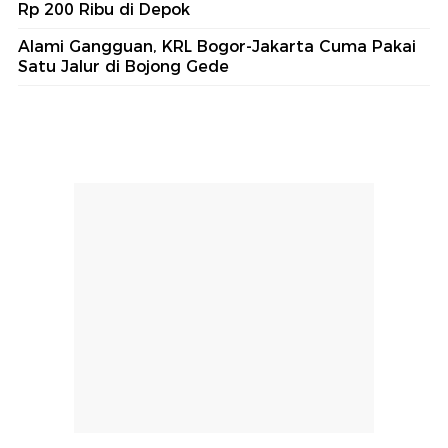
#5
Ditpolairud Polda Metro Jaya Tetapkan
Tersangka Kasus Tambang Ilegal
Lihat Selengkapnya
Berita Terkini
Program Bedah Rumah Ortu Siswa Sekolah
Rakyat Mulai Berjalan di Madura
Dari Call Center hingga Rute Ancol, Pemprov DKI
Tambah Layanan Transportasi Publik
Video: Dampak Kebakaran Bromo Meluas, 3 Heli
Water Bombing Dikerahkan
Keji! Ayah Cabuli Anak Kandung Iming-imingi Uang
Rp 200 Ribu di Depok
Alami Gangguan, KRL Bogor-Jakarta Cuma Pakai
Satu Jalur di Bojong Gede