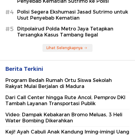
Suami Akui Selingkuh, Simpanannya
Bikin Sang Istri Tak Menyangka
detikInet
Berita Terpopuler
#1
Menteri LH Ungkap Pemilik SixNine Padel
Bandung Bayar Denda Rp 100 Juta
#2
Polisi Dalami Identitas Febrio Adiono Terkait
Kematian Sutrimo
#3
Keluarga Serahkan Proses Pengusutan
Penyebab Kematian Sutrimo ke Polisi
#4
Polisi Segera Ekshumasi Jasad Sutrimo untuk
Usut Penyebab Kematian