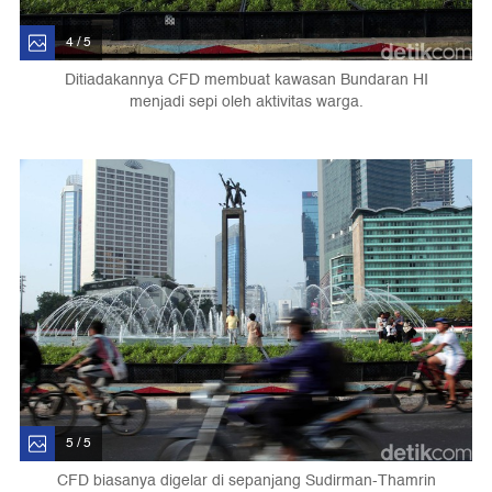
4 / 5
Ditiadakannya CFD membuat kawasan Bundaran HI
menjadi sepi oleh aktivitas warga.
5 / 5
CFD biasanya digelar di sepanjang Sudirman-Thamrin