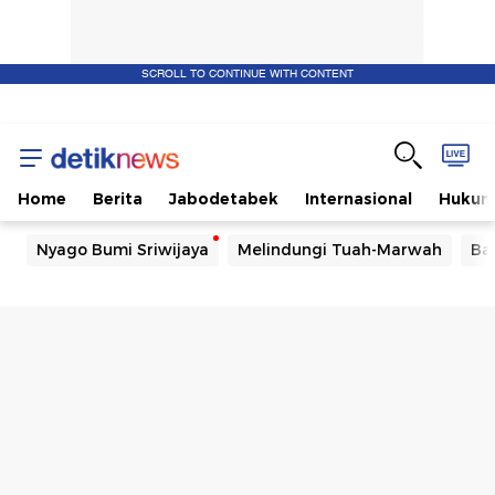
SCROLL TO CONTINUE WITH CONTENT
Home
Berita
Jabodetabek
Internasional
Huku
Nyago Bumi Sriwijaya
Melindungi Tuah-Marwah
Ba