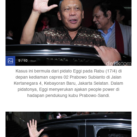
9 / 10
Kasus ini bermula dari pidato Eggi pada Rabu (17/4) di
depan kediaman capres 02 Prabowo Subianto di Jalan
Kertanegara 4, Kebayoran Baru, Jakarta Selatan. Dalam
pidatonya, Eggi menyerukan ajakan people power di
hadapan pendukung kubu Prabowo-Sandi.