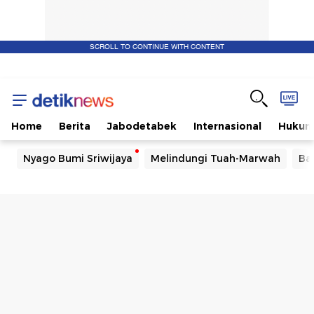
SCROLL TO CONTINUE WITH CONTENT
Home
Berita
Jabodetabek
Internasional
Huku
Nyago Bumi Sriwijaya
Melindungi Tuah-Marwah
Ba