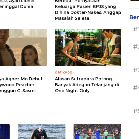
ssi, Ayah Lionel
Beredar Pernyataan
eninggal Dunia
Keluarga Pasien BPJS yang
Dihina Dokter-Nakes, Anggap
Ber
Masalah Selesai
#
#
#
detikPop
aya Agnez Mo Debut
Alasan Sutradara Potong
llywood Reacher
Banyak Adegan Telanjang di
#
Anggun C. Sasmi
One Night Only
#