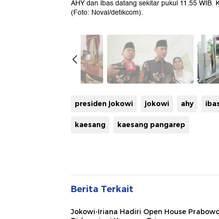
AHY dan Ibas datang sekitar pukul 11.55 WIB. K
(Foto: Noval/detikcom).
presiden jokowi
jokowi
ahy
iba
kaesang
kaesang pangarep
Berita Terkait
Jokowi-Iriana Hadiri Open House Prabowo