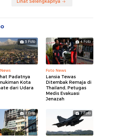
Lihat Selengkapnya
to
5 Foto
4 Foto
 News
Foto News
ihat Padatnya
Lansia Tewas
mukiman Kota
Ditembak Remaja di
nate dari Udara
Thailand, Petugas
Medis Evakuasi
Jenazah
3 Foto
7 Foto