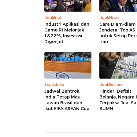
detikInet
detikNews
Industri Aplikasi dan
Cara Diam-diam
Game RI Melonjak
Jenderal Top AS
18,22%, Investasi
untuk Setop Per
Digenjot
Iran
Sepakbola
detikFinance
Jadwal Bentrok,
Hindari Defisit
India Tetap Mau
Belanja, Negara I
Lawan Brasil dan
Terpaksa Jual S
Ikut FIFA ASEAN Cup
BUMN