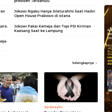
presiden Terdahulu
ran
Jokowi Ngaku Hanya Silaturahmi Saat Hadiri
Open House Prabowo di Istana
ara,
Jokowi Pakai Kemeja dan Topi PSI Kiriman
Aj
Kaesang Saat ke Lampung
be
Usu
meja-
Selengkapnya
a
detikHealth