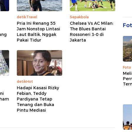
detikTravel
Sepakbola
Pria Ini Renang 55
Chelsea Vs AC Milan:
Fo
Jam Nonstop Lintasi
The Blues Bantai
ang
Laut Baltik, Nggak
Rossoneri 3-0 di
Pakai Tidur
Jakarta
Foto
Mel
Per
detikHot
Ter
Hadapi Kasasi Rizky
ni
Febian, Teddy
aham
Pardiyana Tetap
Tenang dan Buka
Pintu Mediasi