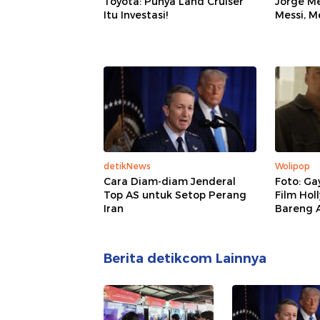
Toyota: Punya Land Cruiser
Jorge Me
Itu Investasi!
Messi, M
detikNews
Wolipop
Cara Diam-diam Jenderal
Foto: G
Top AS untuk Setop Perang
Film Ho
Iran
Bareng 
Berita detikcom Lainnya