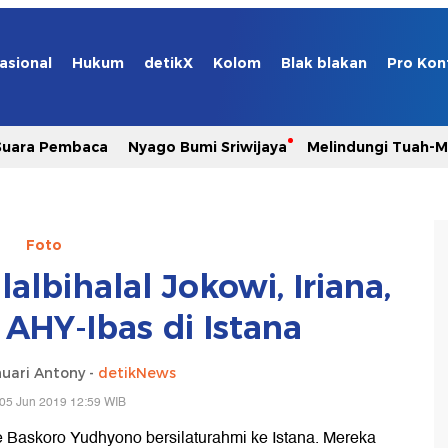
asional
Hukum
detikX
Kolom
Blak blakan
Pro Kon
Suara Pembaca
Nyago Bumi Sriwijaya
Melindungi Tuah-
Foto
lbihalal Jokowi, Iriana,
AHY-Ibas di Istana
uari Antony -
detikNews
05 Jun 2019 12:59 WIB
 Baskoro Yudhyono bersilaturahmi ke Istana. Mereka