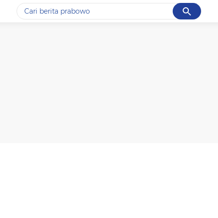
Cancel
Yang sedang ramai dicari
#1
data live draw sgp
#2
kebakaran
#3
prabowo
#4
iran
#5
gempa hari ini
Promoted
Terakhir yang dicari
Loading...