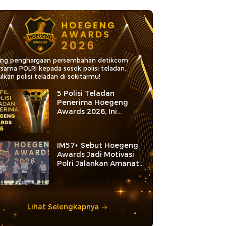
ang penghargaan persembahan detikcom
rsama POLRI kepada sosok polisi teladan.
lkan polisi teladan di sekitarmu!
5 Polisi Teladan
Penerima Hoegeng
Awards 2026, Ini
Kategori dan Kiprahnya
IM57+ Sebut Hoegeng
Awards Jadi Motivasi
Polri Jalankan Amanat
Konstitusi
Lihat Selengkapnya