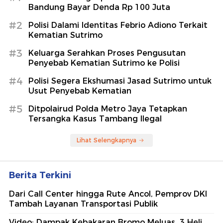
7 Rekomendasi Tempat Glamping
Murah Pemandangan Gunung 2026
detikTravel
Mason Mount Cedera Lagi
Sepakbola
Berita Terpopuler
#1
Menteri LH Ungkap Pemilik SixNine Padel
Bandung Bayar Denda Rp 100 Juta
#2
Polisi Dalami Identitas Febrio Adiono Terkait
Kematian Sutrimo