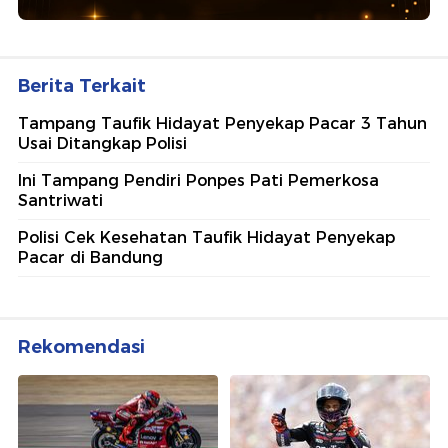
Ajang penghargaan persembahan detikcom bersama POLRI
kepada sosok polisi teladan. Usulkan polisi teladan di
sekitarmu!
5 Polisi Teladan Penerima
Hoegeng Awards 2026, Ini
Kategori dan Kiprahnya
IM57+ Sebut Hoegeng Awards
Jadi Motivasi Polri Jalankan
Amanat Konstitusi
Lihat Selengkapnya
Berita Terkait