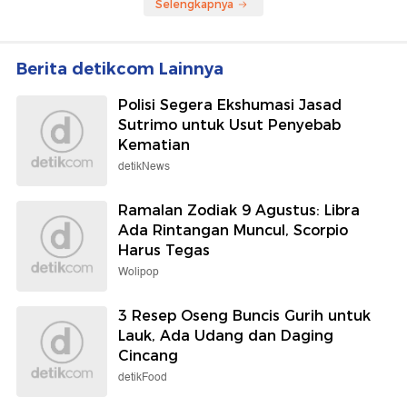
Biang Kerok Hasil Buruk di
Inggris 2026: Jorge Martin
Sprint Silverstone
Juara!
detikHot
detikBali
Bangga! Putri Tommy
Karier dr Beni di RSUD
Kurniawan Sabet Medali
Ruteng Berakhir Seusai
Emas Kompetisi di London
Komen 'Ruang Jenazah
Kosong'
Selengkapnya
Berita detikcom Lainnya