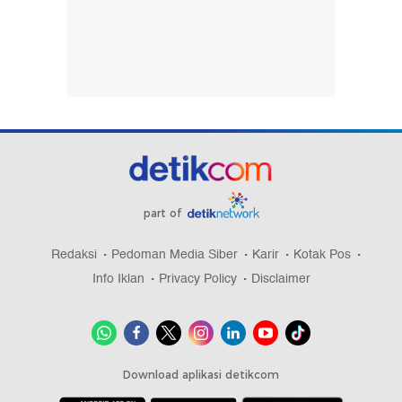
Alami Gangguan, KRL Bogor-Jakarta Cuma Pakai
Satu Jalur di Bojong Gede
Api Belum Padam, Kebakaran di Kosambi
Tangerang Lahap 3 Gudang