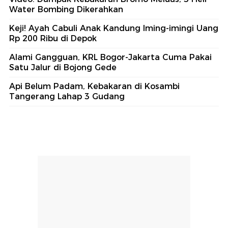
#3
Keluarga Serahkan Proses Pengusutan
Penyebab Kematian Sutrimo ke Polisi
#4
Polisi Segera Ekshumasi Jasad Sutrimo untuk
Usut Penyebab Kematian
#5
Ditpolairud Polda Metro Jaya Tetapkan
Tersangka Kasus Tambang Ilegal
Lihat Selengkapnya
Berita Terkini
Dari Call Center hingga Rute Ancol, Pemprov DKI
Tambah Layanan Transportasi Publik
Video: Dampak Kebakaran Bromo Meluas, 3 Heli
Water Bombing Dikerahkan
Keji! Ayah Cabuli Anak Kandung Iming-imingi Uang
Rp 200 Ribu di Depok