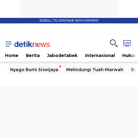
SCROLL TO CONTINUE WITH CONTENT
Home
Berita
Jabodetabek
Internasional
Huku
Nyago Bumi Sriwijaya
Melindungi Tuah-Marwah
Ba