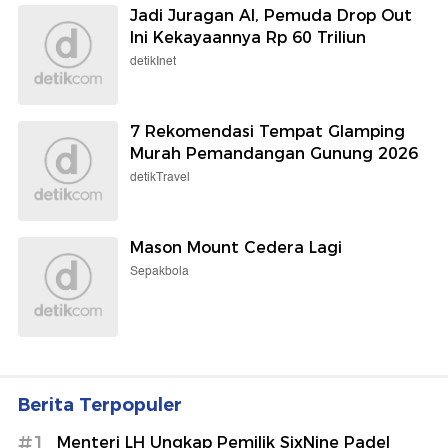
Polisi Segera Ekshumasi Jasad
Sutrimo untuk Usut Penyebab
Kematian
detikNews
Ramalan Zodiak 9 Agustus: Libra
Ada Rintangan Muncul, Scorpio
Harus Tegas
Wolipop
3 Resep Oseng Buncis Gurih untuk
Lauk, Ada Udang dan Daging
Cincang
detikFood
Jadi Juragan AI, Pemuda Drop Out
Ini Kekayaannya Rp 60 Triliun
detikInet