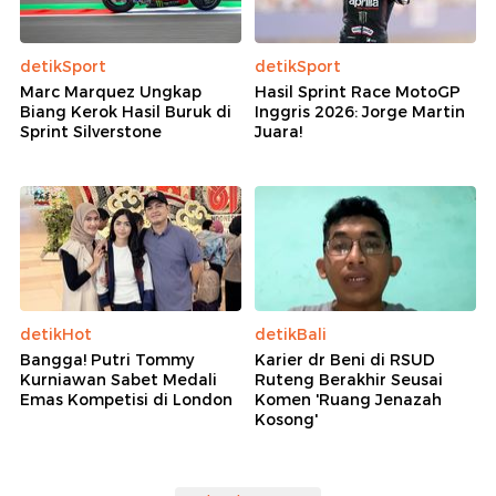
Tampang Taufik Hidayat Penyekap Pacar 3 Tahun
Usai Ditangkap Polisi
Ini Tampang Pendiri Ponpes Pati Pemerkosa
Santriwati
Polisi Cek Kesehatan Taufik Hidayat Penyekap
Pacar di Bandung
Rekomendasi
detikSport
detikSport
Marc Marquez Ungkap
Hasil Sprint Race MotoGP