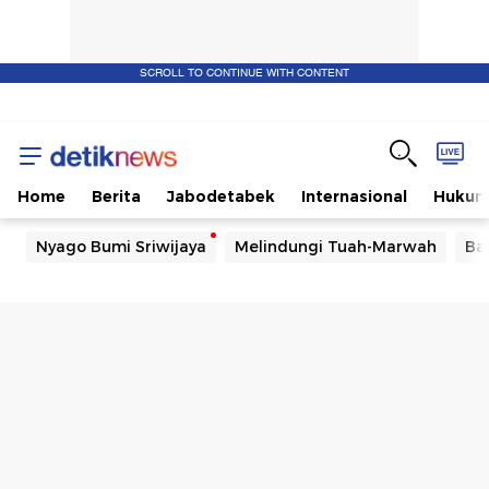
SCROLL TO CONTINUE WITH CONTENT
Home
Berita
Jabodetabek
Internasional
Huku
Nyago Bumi Sriwijaya
Melindungi Tuah-Marwah
Ba