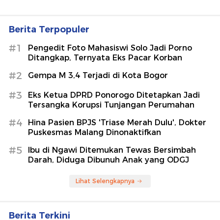
Final Piala Presiden 2026: Persebaya
Tekuk Persib via Adu Penalti
Sepakbola
Batu Bara Hasil Sitaan Laku Dilelang
Rp 20,97 Miliar
detikFinance
KKI Kantongi 10 Nama Nakes Hina
Pasien BPJS, Perawat hingga Dokter
Gigi
detikHealth
Berita Terpopuler