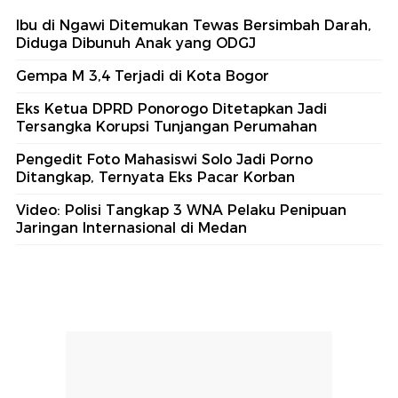
#1
Pengedit Foto Mahasiswi Solo Jadi Porno
Ditangkap, Ternyata Eks Pacar Korban
#2
Gempa M 3,4 Terjadi di Kota Bogor
#3
Eks Ketua DPRD Ponorogo Ditetapkan Jadi
Tersangka Korupsi Tunjangan Perumahan
#4
Hina Pasien BPJS 'Triase Merah Dulu', Dokter
Puskesmas Malang Dinonaktifkan
#5
Ibu di Ngawi Ditemukan Tewas Bersimbah
Darah, Diduga Dibunuh Anak yang ODGJ
Lihat Selengkapnya
Berita Terkini
Ibu di Ngawi Ditemukan Tewas Bersimbah Darah,
Diduga Dibunuh Anak yang ODGJ
Gempa M 3,4 Terjadi di Kota Bogor