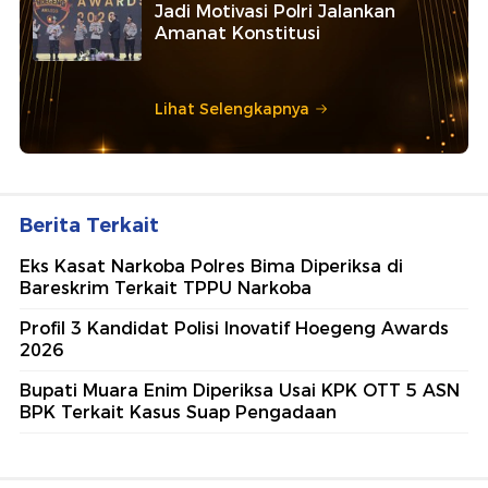
Ajang penghargaan persembahan detikcom bersama POLRI
kepada sosok polisi teladan. Usulkan polisi teladan di
sekitarmu!
5 Polisi Teladan Penerima
Hoegeng Awards 2026, Ini
Kategori dan Kiprahnya
IM57+ Sebut Hoegeng Awards
Jadi Motivasi Polri Jalankan
Amanat Konstitusi