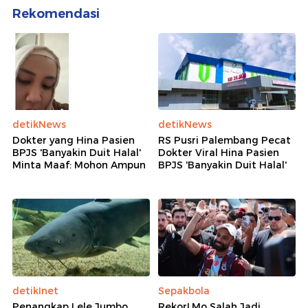
Lihat Selengkapnya
Berita Terkait
Eks Kasat Narkoba Polres Bima Diperiksa di
Bareskrim Terkait TPPU Narkoba
Profil 3 Kandidat Polisi Inovatif Hoegeng Awards
2026
Bupati Muara Enim Diperiksa Usai KPK OTT 5 ASN
BPK Terkait Kasus Suap Pengadaan
Rekomendasi