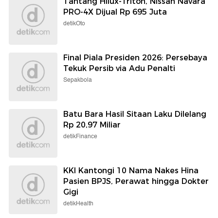
Selengkapnya
Berita detikcom Lainnya
Hotel Hingga Restoran di 5 Kawasan
Bali Wajib Pakai PLTS
detikTravel
9 Potret Sosok Pacar Shawn Mendes
yang Akhirnya 'Go Public', Eks Pacar
Neymar
Wolipop
Tantang Hilux-Triton, Nissan Navara
PRO-4X Dijual Rp 695 Juta
detikOto