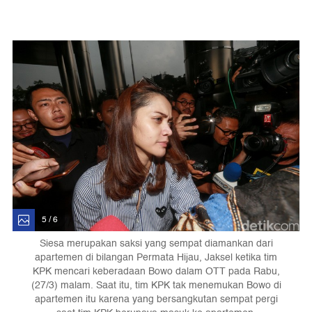
5 / 6
Siesa merupakan saksi yang sempat diamankan dari
apartemen di bilangan Permata Hijau, Jaksel ketika tim
KPK mencari keberadaan Bowo dalam OTT pada Rabu,
(27/3) malam. Saat itu, tim KPK tak menemukan Bowo di
apartemen itu karena yang bersangkutan sempat pergi