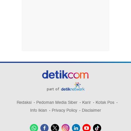
Eks Ketua DPRD Ponorogo Ditetapkan Jadi
Tersangka Korupsi Tunjangan Perumahan
Pengedit Foto Mahasiswi Solo Jadi Porno
Ditangkap, Ternyata Eks Pacar Korban
Video: Polisi Tangkap 3 WNA Pelaku Penipuan
Jaringan Internasional di Medan