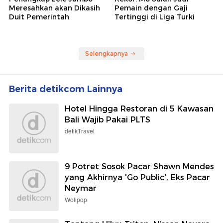
detikNews
detikNews
Dokter yang Hina Pasien
RS Pusri Palembang Pecat
BPJS 'Banyakin Duit Halal'
Dokter Viral Hina Pasien
Minta Maaf: Mohon Ampun
BPJS 'Banyakin Duit Halal'
detikInet
Sepakbola
Penangkap Lele Jumbo
Rekor! Mo Salah Jadi
Meresahkan akan Dikasih
Pemain dengan Gaji
Duit Pemerintah
Tertinggi di Liga Turki