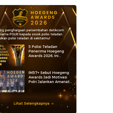
ang penghargaan persembahan detikcom
rsama POLRI kepada sosok polisi teladan.
lkan polisi teladan di sekitarmu!
5 Polisi Teladan
Penerima Hoegeng
Awards 2026, Ini
Kategori dan Kiprahnya
IM57+ Sebut Hoegeng
Awards Jadi Motivasi
Polri Jalankan Amanat
Konstitusi
Lihat Selengkapnya