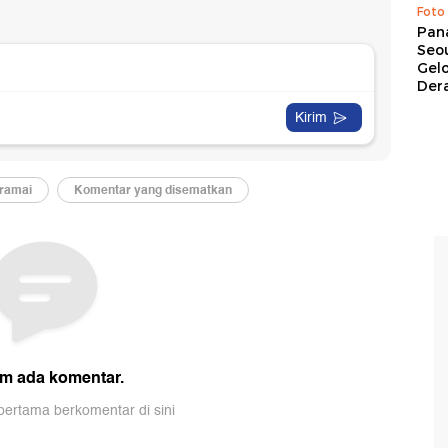
Foto
Pan
Seou
Gel
Dera