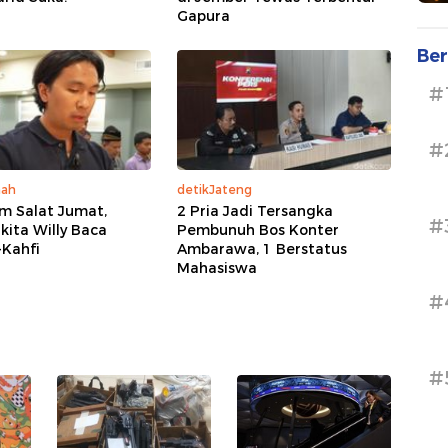
Gapura
Ber
#
#
mah
detikJateng
m Salat Jumat,
2 Pria Jadi Tersangka
#
kita Willy Baca
Pembunuh Bos Konter
-Kahfi
Ambarawa, 1 Berstatus
Mahasiswa
#
#