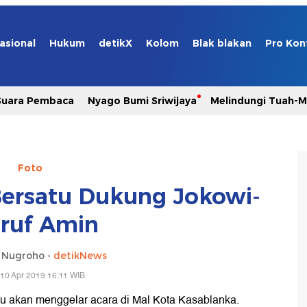
asional
Hukum
detikX
Kolom
Blak blakan
Pro Kon
Suara Pembaca
Nyago Bumi Sriwijaya
Melindungi Tuah-
Foto
 Bersatu Dukung Jokowi-
ruf Amin
o Nugroho -
detikNews
10 Apr 2019 16:11 WIB
tu akan menggelar acara di Mal Kota Kasablanka.