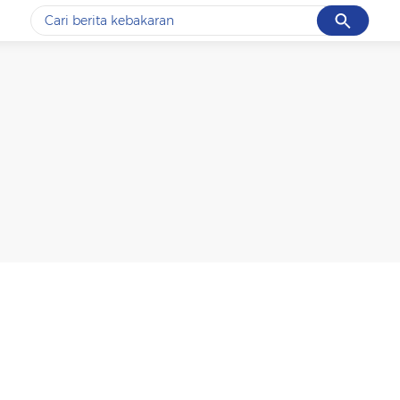
Cancel
Yang sedang ramai dicari
#1
data live draw sgp
#2
k-talk
#3
kebakaran
#4
prabowo
#5
gempa hari ini
Promoted
Terakhir yang dicari
Loading...