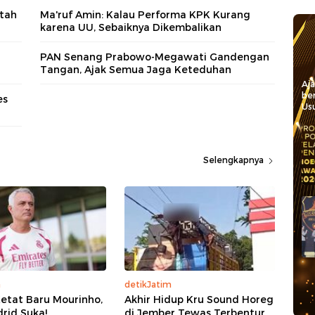
tah
Ma'ruf Amin: Kalau Performa KPK Kurang
karena UU, Sebaiknya Dikembalikan
PAN Senang Prabowo-Megawati Gandengan
Tangan, Ajak Semua Jaga Keteduhan
Aj
be
es
Usu
Selengkapnya
a
detikJatim
etat Baru Mourinho,
Akhir Hidup Kru Sound Horeg
rid Suka!
di Jember Tewas Terbentur