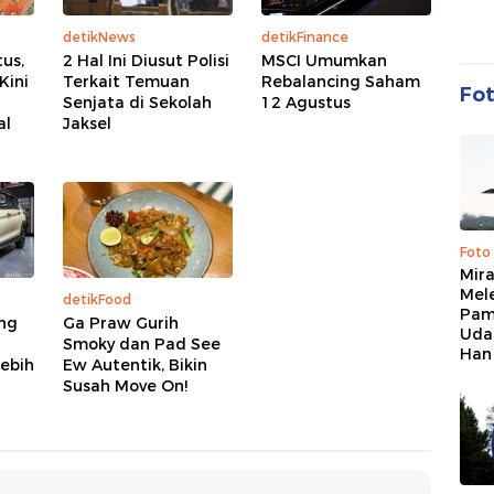
detikNews
detikFinance
us,
2 Hal Ini Diusut Polisi
MSCI Umumkan
Kini
Terkait Temuan
Rebalancing Saham
Fo
Senjata di Sekolah
12 Agustus
al
Jaksel
Foto
Mir
Mel
detikFood
Pam
ang
Ga Praw Gurih
Uda
Smoky dan Pad See
Han
Lebih
Ew Autentik, Bikin
Susah Move On!