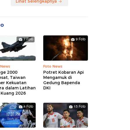
Lihat Selengkapnya
to
7 Foto
9 Foto
 News
Foto News
age 2000
Potret Kobaran Api
esat, Taiwan
Mengamuk di
er Kekuatan
Gedung Bapenda
ra dalam Latihan
DKI
 Kuang 2026
4 Foto
15 Foto