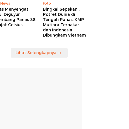
 News
Foto
as Menyengat,
Bingkai Sepekan :
l Diguyur
Potret Dunia di
ombang Panas 38
Tengah Panas, KMP
jat Celsius
Mutiara Terbakar
dan Indonesia
Dibungkam Vietnam
Lihat Selengkapnya