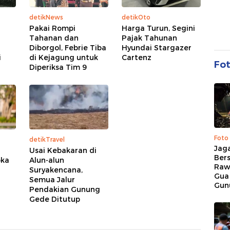
detikNews
detikOto
Pakai Rompi
Harga Turun, Segini
Tahanan dan
Pajak Tahunan
Diborgol, Febrie Tiba
Hyundai Stargazer
i
di Kejagung untuk
Cartenz
Fo
Diperiksa Tim 9
Foto
detikTravel
Jaga
Usai Kebakaran di
Bers
oka
Alun-alun
Raw
Suryakencana,
Gua
Semua Jalur
Gun
Pendakian Gunung
Gede Ditutup