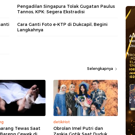
Pengadilan Singapura Tolak Gugatan Paulus
Tannos, KPK: Segera Ekstradisi
Ganti
Cara Ganti Foto e-KTP di Dukcapil, Begini
Langkahnya
Aj
be
Usu
Selengkapnya
ng
detikHot
marang Tewas Saat
Obrolan Imel Putri dan
Bareng Cewek di
Zaskia Gotik Saat Duduk