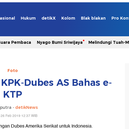
asional
Hukum
detikX
Kolom
Blak blakan
Pro Kon
Suara Pembaca
Nyago Bumi Sriwijaya
Melindungi Tuah-
Foto
 KPK-Dubes AS Bahas e-
KTP
aputra -
detikNews
 26 Feb 2019 12:37 WIB
an Dubes Amerika Serikat untuk Indonesia.