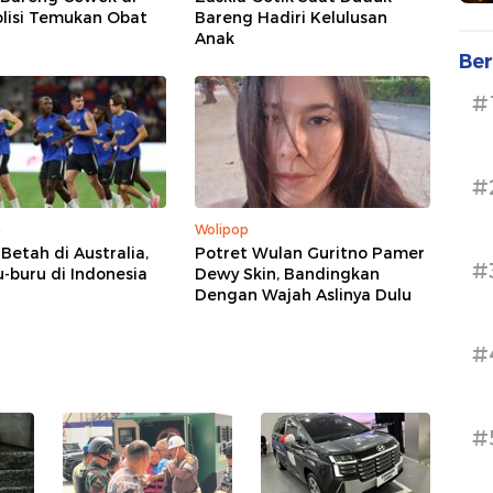
olisi Temukan Obat
Bareng Hadiri Kelulusan
Anak
Ber
#
#
a
Wolipop
 Betah di Australia,
Potret Wulan Guritno Pamer
#
u-buru di Indonesia
Dewy Skin, Bandingkan
Dengan Wajah Aslinya Dulu
#
#