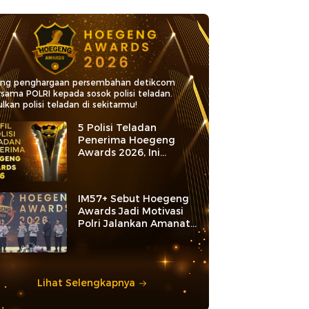
ang penghargaan persembahan detikcom
rsama POLRI kepada sosok polisi teladan.
lkan polisi teladan di sekitarmu!
5 Polisi Teladan
Penerima Hoegeng
Awards 2026, Ini
Kategori dan Kiprahnya
IM57+ Sebut Hoegeng
Awards Jadi Motivasi
Polri Jalankan Amanat
Konstitusi
Lihat Selengkapnya