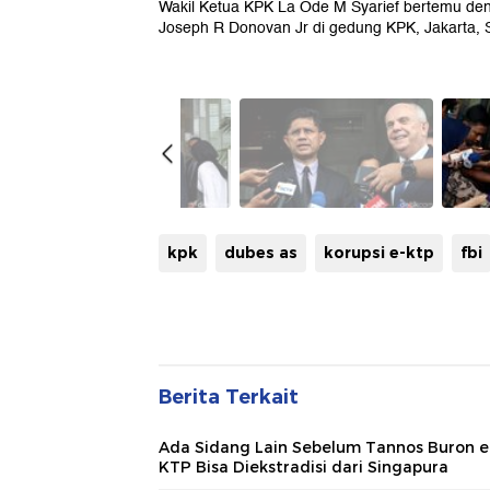
Wakil Ketua KPK La Ode M Syarief bertemu den
Joseph R Donovan Jr di gedung KPK, Jakarta, S
kpk
dubes as
korupsi e-ktp
fbi
Berita Terkait
Ada Sidang Lain Sebelum Tannos Buron e
KTP Bisa Diekstradisi dari Singapura