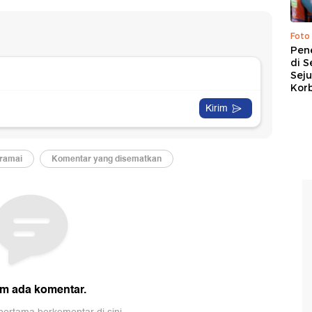
Foto
Pen
di S
Sej
Kor