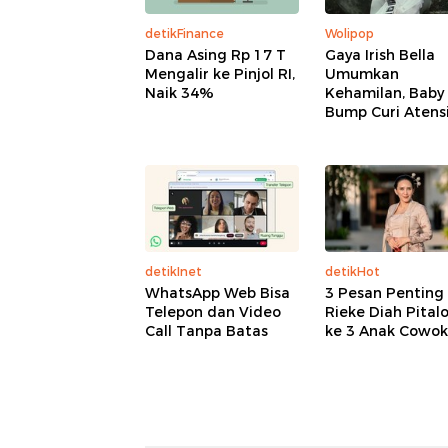
detikFinance
Wolipop
Dana Asing Rp 17 T
Gaya Irish Bella
Mengalir ke Pinjol RI,
Umumkan
Naik 34%
Kehamilan, Baby
Bump Curi Atens
detikInet
detikHot
WhatsApp Web Bisa
3 Pesan Penting
Telepon dan Video
Rieke Diah Pital
Call Tanpa Batas
ke 3 Anak Cowok