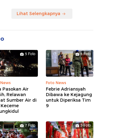
Lihat Selengkapnya
to
5 Foto
5 Foto
 News
Foto News
 Pasokan Air
Febrie Adriansyah
ih, Relawan
Dibawa ke Kejagung
at Sumber Air di
untuk Diperiksa Tim
 Keceme
9
ungkidul
7 Foto
3 Foto