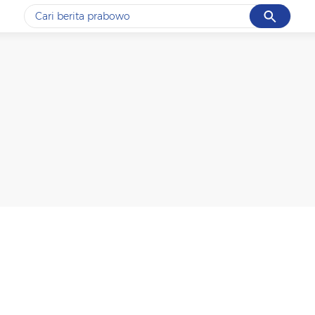
Cancel
Yang sedang ramai dicari
#1
piala presiden 2026
#2
prabowo
#3
gempa hari ini
#4
demo
#5
iran
Promoted
Terakhir yang dicari
Loading...