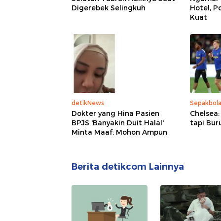
Digerebek Selingkuh
Hotel, P
Kuat
detikNews
Sepakbol
Dokter yang Hina Pasien
Chelsea:
BPJS 'Banyakin Duit Halal'
tapi Bur
Minta Maaf: Mohon Ampun
Berita detikcom Lainnya