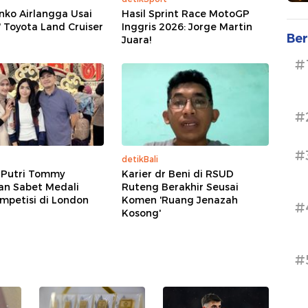
nko Airlangga Usai
Hasil Sprint Race MotoGP
' Toyota Land Cruiser
Inggris 2026: Jorge Martin
Ber
Juara!
#
#
#
detikBali
 Putri Tommy
Karier dr Beni di RSUD
an Sabet Medali
Ruteng Berakhir Seusai
mpetisi di London
Komen 'Ruang Jenazah
#
Kosong'
#