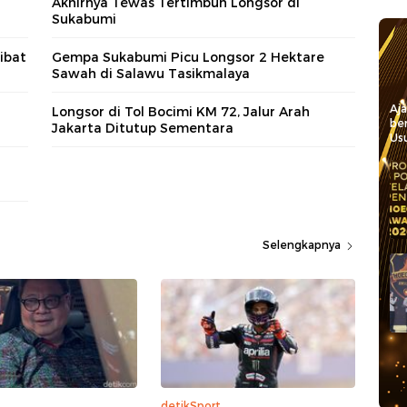
Akhirnya Tewas Tertimbun Longsor di
Sukabumi
ibat
Gempa Sukabumi Picu Longsor 2 Hektare
Sawah di Salawu Tasikmalaya
Aj
Longsor di Tol Bocimi KM 72, Jalur Arah
be
Jakarta Ditutup Sementara
Usu
Selengkapnya
detikSport