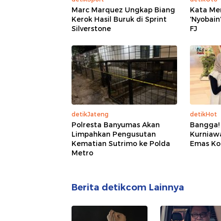
Marc Marquez Ungkap Biang
Kata Me
Kerok Hasil Buruk di Sprint
'Nyobain
Silverstone
FJ
detikJateng
detikHot
Polresta Banyumas Akan
Bangga!
Limpahkan Pengusutan
Kurniaw
Kematian Sutrimo ke Polda
Emas Ko
Metro
Berita detikcom Lainnya