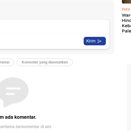
Foto
War
Hind
Keb
Pal