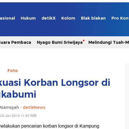
asional
Hukum
detikX
Kolom
Blak blakan
Pro Kon
Suara Pembaca
Nyago Bumi Sriwijaya
Melindungi Tuah-
Foto
kuasi Korban Longsor di
ukabumi
Alamsyah -
detikNews
 03 Jan 2019 11:35 WIB
 melakukan pencarian korban longsor di Kampung