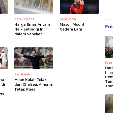
detikFinance
Sepakbola
Harga Emas Antam
Mason Mount
Fo
Naik Setinggi Ini
Cedera Lagi
dalam Sepekan
Foto
Dari
hing
Sepakbola
Pem
sha
Milan Kalah Telak
Tam
 di
dari Chelsea, Amorim
Tran
Tetap Puas
is