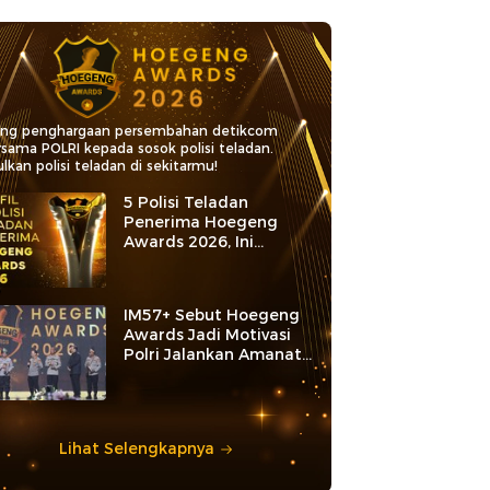
ang penghargaan persembahan detikcom
rsama POLRI kepada sosok polisi teladan.
lkan polisi teladan di sekitarmu!
5 Polisi Teladan
Penerima Hoegeng
Awards 2026, Ini
Kategori dan Kiprahnya
IM57+ Sebut Hoegeng
Awards Jadi Motivasi
Polri Jalankan Amanat
Konstitusi
Lihat Selengkapnya