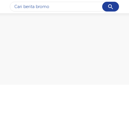
Cancel
Yang sedang ramai dicari
#1
ketik
#2
bromo
#3
streaming motogp
#4
prabowo
#5
data live draw sgp
Promoted
Terakhir yang dicari
Loading...