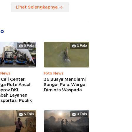
Lihat Selengkapnya
to
5 Foto
3 Foto
 News
Foto News
 Call Center
36 Buaya Mendiami
ga Rute Ancol,
Sungai Palu, Warga
prov DKI
Diminta Waspada
bah Layanan
sportasi Publik
5 Foto
3 Foto