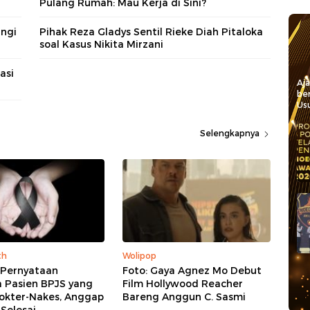
Pulang Rumah: Mau Kerja di Sini?
ingi
Pihak Reza Gladys Sentil Rieke Diah Pitaloka
soal Kasus Nikita Mirzani
asi
Aj
be
Usu
Selengkapnya
th
Wolipop
 Pernyataan
Foto: Gaya Agnez Mo Debut
a Pasien BPJS yang
Film Hollywood Reacher
Dokter-Nakes, Anggap
Bareng Anggun C. Sasmi