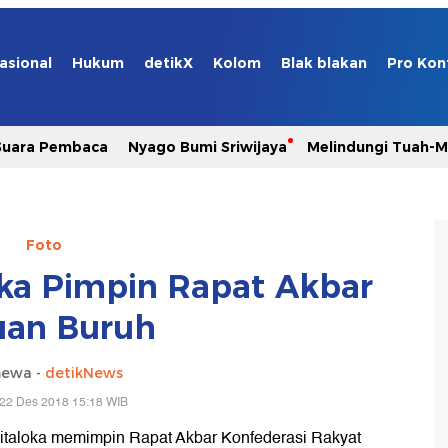
asional
Hukum
detikX
Kolom
Blak blakan
Pro Kon
Suara Pembaca
Nyago Bumi Sriwijaya
Melindungi Tuah-
Foto
oka Pimpin Rapat Akbar
uan Buruh
mewa -
detikNews
 22 Des 2018 15:18 WIB
taloka memimpin Rapat Akbar Konfederasi Rakyat