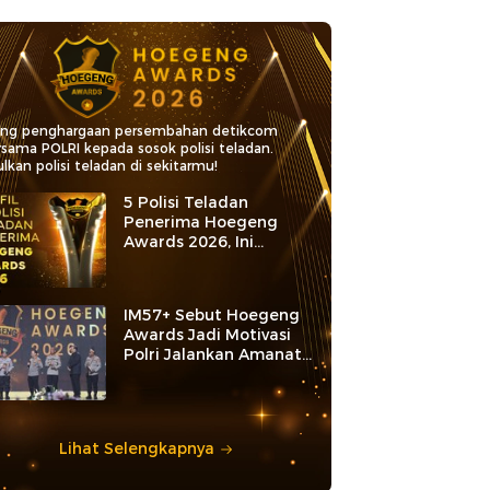
ang penghargaan persembahan detikcom
rsama POLRI kepada sosok polisi teladan.
lkan polisi teladan di sekitarmu!
5 Polisi Teladan
Penerima Hoegeng
Awards 2026, Ini
Kategori dan Kiprahnya
IM57+ Sebut Hoegeng
Awards Jadi Motivasi
Polri Jalankan Amanat
Konstitusi
Lihat Selengkapnya