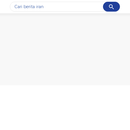
Cancel
Yang sedang ramai dicari
#1
data live draw sgp
#2
kebakaran
#3
prabowo
#4
iran
#5
gempa hari ini
Promoted
Terakhir yang dicari
Loading...