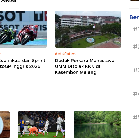
Selesai
Ber
#
#
t
detikJatim
ualifikasi dan Sprint
Duduk Perkara Mahasiswa
toGP Inggris 2026
UMM Ditolak KKN di
#
Kasembon Malang
#
#