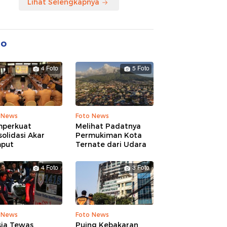
Lihat Selengkapnya
to
4 Foto
5 Foto
 News
Foto News
perkuat
Melihat Padatnya
olidasi Akar
Permukiman Kota
put
Ternate dari Udara
4 Foto
3 Foto
 News
Foto News
sia Tewas
Puing Kebakaran