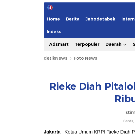
Home
Berita
Jabodetabek
Intern
Indeks
Adsmart
Terpopuler
Daerah
detikNews
Foto News
Rieke Diah Pital
Rib
Isti
Sabtu,
Jakarta
- Ketua Umum KRPI Rieke Diah Pi