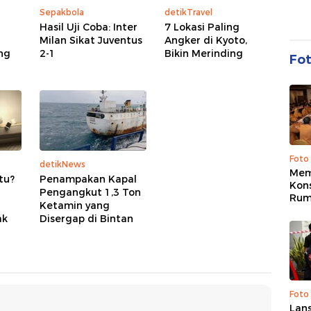
Sepakbola
detikTravel
Hasil Uji Coba: Inter
7 Lokasi Paling
Milan Sikat Juventus
Angker di Kyoto,
ng
2-1
Bikin Merinding
Fo
Foto
detikNews
Mem
tu?
Penampakan Kapal
Kons
Pengangkut 1,3 Ton
Rum
Ketamin yang
ak
Disergap di Bintan
Foto
Lan