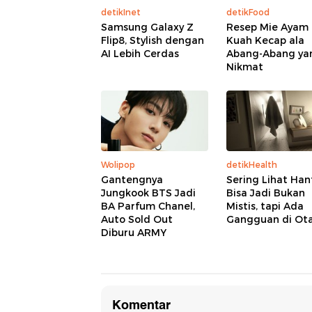
detikInet
detikFood
Samsung Galaxy Z
Resep Mie Ayam
Flip8, Stylish dengan
Kuah Kecap ala
AI Lebih Cerdas
Abang-Abang ya
Nikmat
Wolipop
detikHealth
Gantengnya
Sering Lihat Han
Jungkook BTS Jadi
Bisa Jadi Bukan
BA Parfum Chanel,
Mistis, tapi Ada
Auto Sold Out
Gangguan di Ot
Diburu ARMY