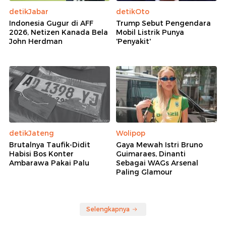
detikJabar
detikOto
Indonesia Gugur di AFF
Trump Sebut Pengendara
2026, Netizen Kanada Bela
Mobil Listrik Punya
John Herdman
'Penyakit'
detikJateng
Wolipop
Brutalnya Taufik-Didit
Gaya Mewah Istri Bruno
Habisi Bos Konter
Guimaraes, Dinanti
Ambarawa Pakai Palu
Sebagai WAGs Arsenal
Paling Glamour
Selengkapnya