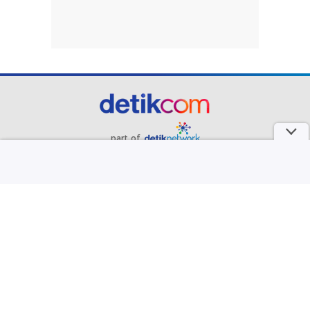
part of
Redaksi
Pedoman Media Siber
Karir
Kotak Pos
Info Iklan
Privacy Policy
Disclaimer
Download aplikasi detikcom