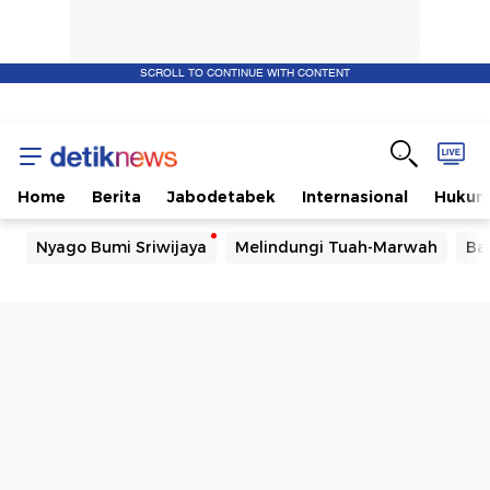
SCROLL TO CONTINUE WITH CONTENT
Home
Berita
Jabodetabek
Internasional
Huku
Nyago Bumi Sriwijaya
Melindungi Tuah-Marwah
Ba