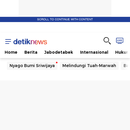
SCROLL TO CONTINUE WITH CONTENT
Home
Berita
Jabodetabek
Internasional
Huku
Nyago Bumi Sriwijaya
Melindungi Tuah-Marwah
Ba