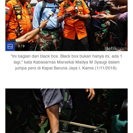
3 / 9
"Ini bagian dari black box. Black box bukan hanya ini, ada 1
lagi," kata Kabasarnas Marsekal Madya M Syaugi dalam
jumpa pers di Kapal Baruna Jaya I, Kamis (1/11/2018).