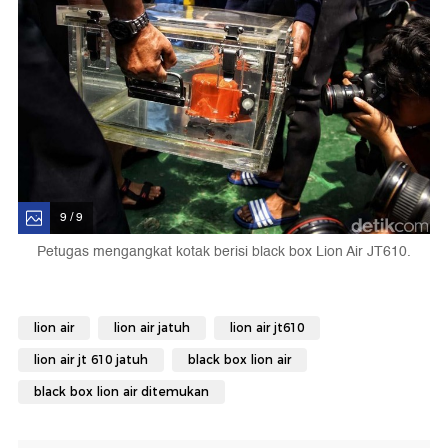
9 / 9
Petugas mengangkat kotak berisi black box Lion Air JT610.
lion air
lion air jatuh
lion air jt610
lion air jt 610 jatuh
black box lion air
black box lion air ditemukan