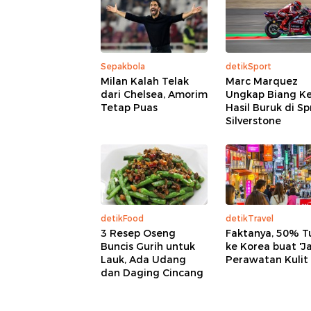
Sepakbola
detikSport
Milan Kalah Telak
Marc Marquez
dari Chelsea, Amorim
Ungkap Biang K
Tetap Puas
Hasil Buruk di Sp
Silverstone
detikFood
detikTravel
3 Resep Oseng
Faktanya, 50% Tu
Buncis Gurih untuk
ke Korea buat 'Ja
Lauk, Ada Udang
Perawatan Kulit
dan Daging Cincang