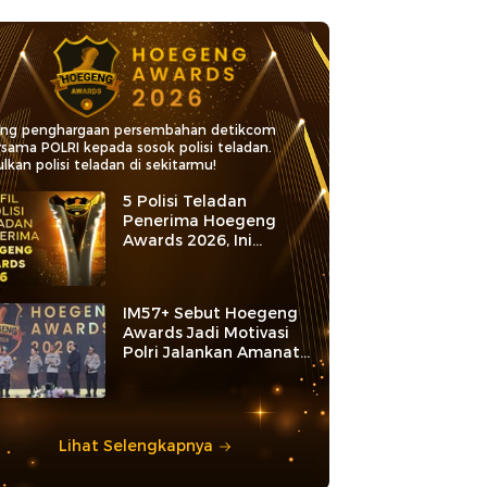
ang penghargaan persembahan detikcom
rsama POLRI kepada sosok polisi teladan.
lkan polisi teladan di sekitarmu!
5 Polisi Teladan
Penerima Hoegeng
Awards 2026, Ini
Kategori dan Kiprahnya
IM57+ Sebut Hoegeng
Awards Jadi Motivasi
Polri Jalankan Amanat
Konstitusi
Lihat Selengkapnya