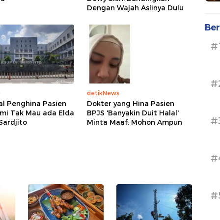
Dengan Wajah Aslinya Dulu
Ber
#
#
a
detikNews
al Penghina Pasien
Dokter yang Hina Pasien
ami Tak Mau ada Elda
BPJS 'Banyakin Duit Halal'
#
 Sardjito
Minta Maaf: Mohon Ampun
#
#