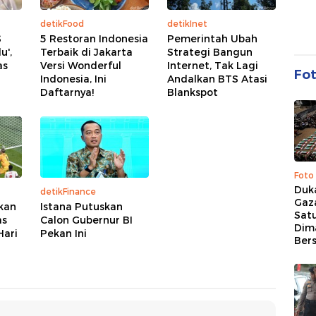
detikFood
detikInet
S
5 Restoran Indonesia
Pemerintah Ubah
u',
Terbaik di Jakarta
Strategi Bangun
as
Versi Wonderful
Internet, Tak Lagi
Fo
Indonesia, Ini
Andalkan BTS Atasi
Daftarnya!
Blankspot
Foto
Duk
detikFinance
Gaz
kan
Istana Putuskan
Sat
as
Calon Gubernur BI
Dim
Hari
Pekan Ini
Ber