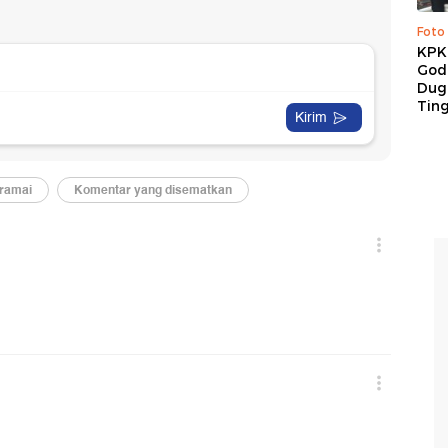
Foto
KPK 
God
Duga
Tin