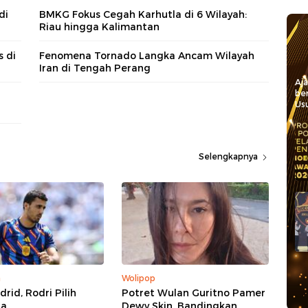
di
BMKG Fokus Cegah Karhutla di 6 Wilayah:
Riau hingga Kalimantan
 di
Fenomena Tornado Langka Ancam Wilayah
Iran di Tengah Perang
Aj
be
Usu
Selengkapnya
a
Wolipop
rid, Rodri Pilih
Potret Wulan Guritno Pamer
na
Dewy Skin, Bandingkan