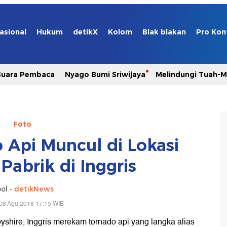
asional
Hukum
detikX
Kolom
Blak blakan
Pro Kon
Suara Pembaca
Nyago Bumi Sriwijaya
Melindungi Tuah-
Foto
 Api Muncul di Lokasi
Pabrik di Inggris
ol -
detikNews
08 Agu 2018 17:15 WIB
hire, Inggris merekam tornado api yang langka alias