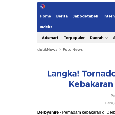
Home
Berita
Jabodetabek
Intern
Indeks
Adsmart
Terpopuler
Daerah
detikNews
Foto News
Langka! Tornado
Kebakaran 
Po
Rabu, 
Derbyshire
- Pemadam kebakaran di Derbys