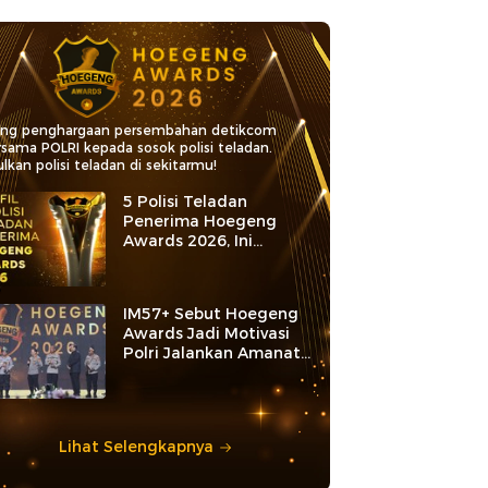
ang penghargaan persembahan detikcom
rsama POLRI kepada sosok polisi teladan.
lkan polisi teladan di sekitarmu!
5 Polisi Teladan
Penerima Hoegeng
Awards 2026, Ini
Kategori dan Kiprahnya
IM57+ Sebut Hoegeng
Awards Jadi Motivasi
Polri Jalankan Amanat
Konstitusi
Lihat Selengkapnya