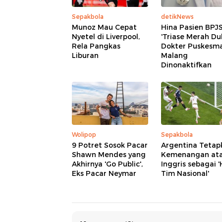
Sepakbola
detikNews
Munoz Mau Cepat
Hina Pasien BPJ
Nyetel di Liverpool,
'Triase Merah Dul
Rela Pangkas
Dokter Puskesm
Liburan
Malang
Dinonaktifkan
Wolipop
Sepakbola
9 Potret Sosok Pacar
Argentina Tetap
Shawn Mendes yang
Kemenangan at
Akhirnya 'Go Public',
Inggris sebagai '
Eks Pacar Neymar
Tim Nasional'