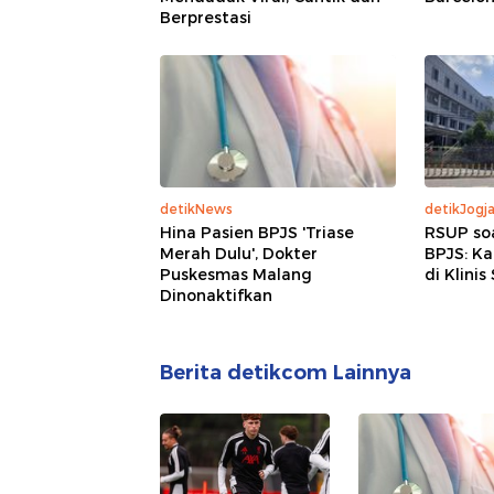
Berprestasi
detikNews
detikJogj
Hina Pasien BPJS 'Triase
RSUP so
Merah Dulu', Dokter
BPJS: K
Puskesmas Malang
di Klinis
Dinonaktifkan
Berita detikcom Lainnya