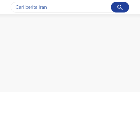
Cancel
Yang sedang ramai dicari
#1
gempa hari ini
#2
gempa
#3
prabowo
#4
iran
#5
demo
Promoted
Terakhir yang dicari
Loading...