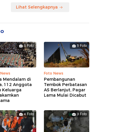
Lihat Selengkapnya
to
5 Foto
5 Foto
 News
Foto News
a Mendalam di
Pembangunan
a, 112 Anggota
Tembok Perbatasan
u Keluarga
AS Berlanjut, Pagar
akamkan
Lama Mulai Dicabut
sama
4 Foto
3 Foto