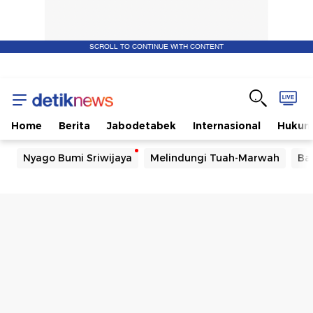
SCROLL TO CONTINUE WITH CONTENT
Home
Berita
Jabodetabek
Internasional
Huku
Nyago Bumi Sriwijaya
Melindungi Tuah-Marwah
Ba