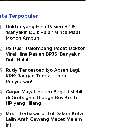
ita Terpopuler
1
Dokter yang Hina Pasien BPJS
'Banyakin Duit Halal' Minta Maaf:
Mohon Ampun
2
RS Pusri Palembang Pecat Dokter
Viral Hina Pasien BPJS 'Banyakin
Duit Halal'
3
Rudy Tanoesoedibjo Absen Lagi,
KPK: Jangan Tunda-tunda
Penyidikan!
4
Geger Mayat dalam Bagasi Mobil
di Grobogan, Diduga Bos Konter
HP yang Hilang
5
Mobil Terbakar di Tol Dalam Kota,
Lalin Arah Cawang Macet Malam
Ini