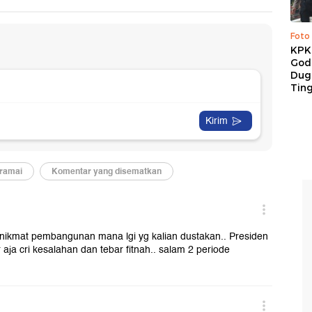
Foto
KPK 
God
Duga
Tin