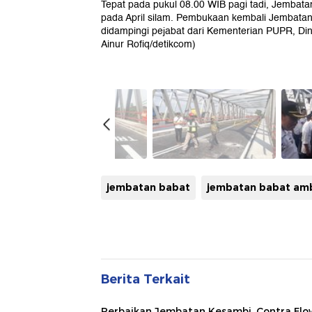
Tepat pada pukul 08.00 WIB pagi tadi, Jembat
pada April silam. Pembukaan kembali Jembatan
didampingi pejabat dari Kementerian PUPR, Di
Ainur Rofiq/detikcom)
jembatan babat
jembatan babat am
Berita Terkait
Perbaikan Jembatan Kesambi, Contra Fl