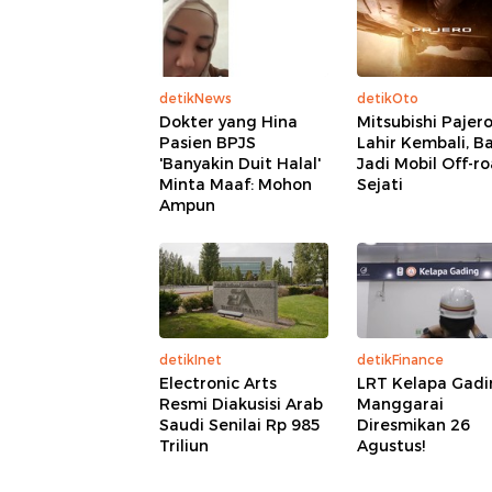
detikNews
detikOto
Dokter yang Hina
Mitsubishi Pajer
Pasien BPJS
Lahir Kembali, B
'Banyakin Duit Halal'
Jadi Mobil Off-r
Minta Maaf: Mohon
Sejati
Ampun
detikInet
detikFinance
Electronic Arts
LRT Kelapa Gadi
Resmi Diakusisi Arab
Manggarai
Saudi Senilai Rp 985
Diresmikan 26
Triliun
Agustus!