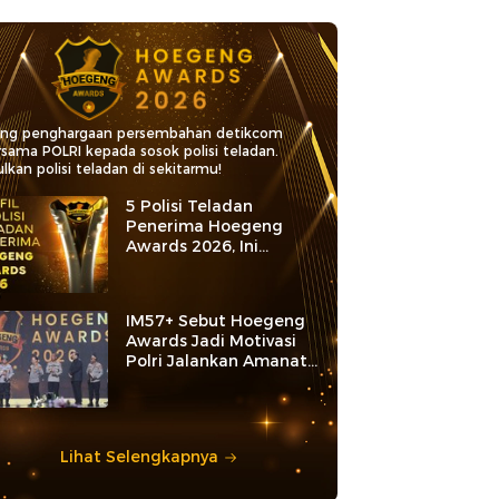
ang penghargaan persembahan detikcom
rsama POLRI kepada sosok polisi teladan.
lkan polisi teladan di sekitarmu!
5 Polisi Teladan
Penerima Hoegeng
Awards 2026, Ini
Kategori dan Kiprahnya
IM57+ Sebut Hoegeng
Awards Jadi Motivasi
Polri Jalankan Amanat
Konstitusi
Lihat Selengkapnya