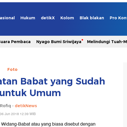
asional
Hukum
detikX
Kolom
Blak blakan
Pro Kon
Suara Pembaca
Nyago Bumi Sriwijaya
Melindungi Tuah-
Foto
tan Babat yang Sudah
 untuk Umum
 Rofiq -
detikNews
06 Jun 2018 12:39 WIB
n Widang-Babat atau yang biasa disebut dengan