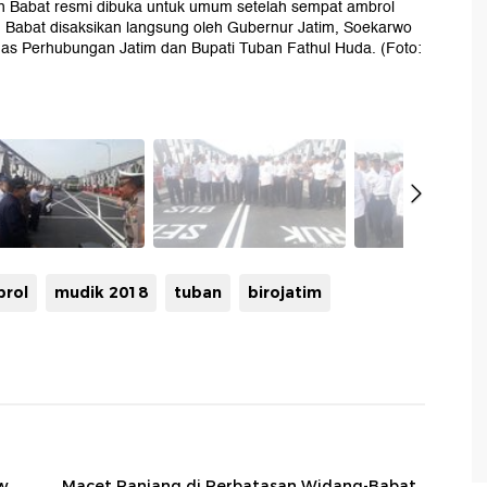
an Babat resmi dibuka untuk umum setelah sempat ambrol
 Babat disaksikan langsung oleh Gubernur Jatim, Soekarwo
nas Perhubungan Jatim dan Bupati Tuban Fathul Huda. (Foto:
brol
mudik 2018
tuban
birojatim
ow
Macet Panjang di Perbatasan Widang-Babat