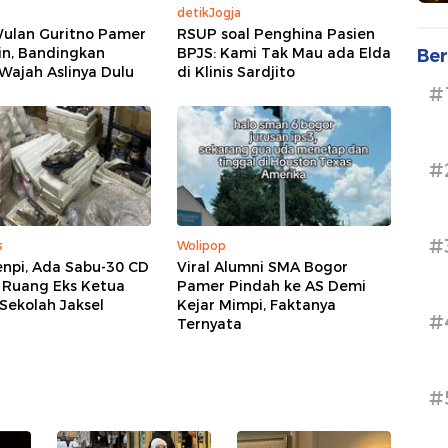
detikJogja
Wulan Guritno Pamer
RSUP soal Penghina Pasien
in, Bandingkan
BPJS: Kami Tak Mau ada Elda
Ber
Wajah Aslinya Dulu
di Klinis Sardjito
#
#
#
s
Wolipop
enpi, Ada Sabu-30 CD
Viral Alumni SMA Bogor
 Ruang Eks Ketua
Pamer Pindah ke AS Demi
Sekolah Jaksel
Kejar Mimpi, Faktanya
#
Ternyata
#