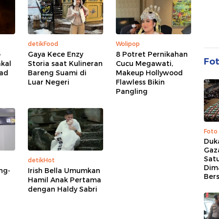
detikFood
Wolipop
o
Gaya Kece Enzy
8 Potret Pernikahan
Fo
akal
Storia saat Kulineran
Cucu Megawati,
oad
Bareng Suami di
Makeup Hollywood
Luar Negeri
Flawless Bikin
Pangling
Foto
Duk
Gaz
Sat
detikHot
Dim
ng-
Irish Bella Umumkan
Ber
Hamil Anak Pertama
dengan Haldy Sabri