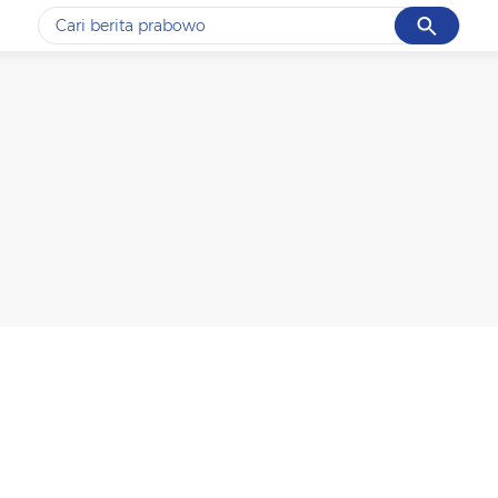
Cancel
Yang sedang ramai dicari
#1
gempa hari ini
#2
gempa
#3
prabowo
#4
iran
#5
demo
Promoted
Terakhir yang dicari
Loading...