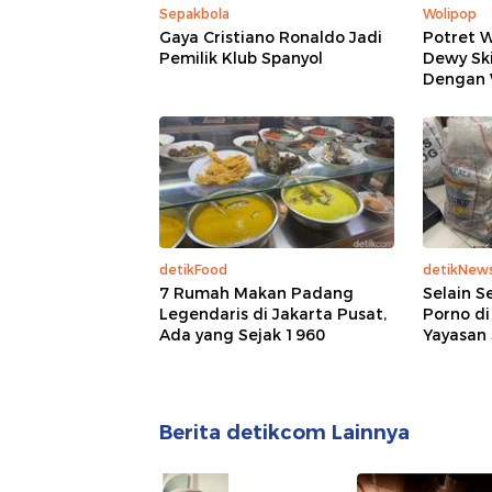
Sepakbola
Wolipop
Gaya Cristiano Ronaldo Jadi
Potret 
Pemilik Klub Spanyol
Dewy Sk
Dengan 
detikFood
detikNew
7 Rumah Makan Padang
Selain S
Legendaris di Jakarta Pusat,
Porno di
Ada yang Sejak 1960
Yayasan 
Berita detikcom Lainnya