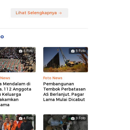
Lihat Selengkapnya
to
5 Foto
5 Foto
 News
Foto News
a Mendalam di
Pembangunan
a, 112 Anggota
Tembok Perbatasan
u Keluarga
AS Berlanjut, Pagar
akamkan
Lama Mulai Dicabut
sama
4 Foto
3 Foto