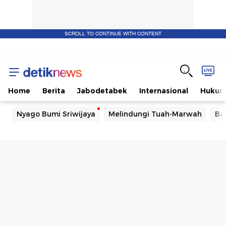
SCROLL TO CONTINUE WITH CONTENT
Home
Berita
Jabodetabek
Internasional
Huku
Nyago Bumi Sriwijaya
Melindungi Tuah-Marwah
Ba