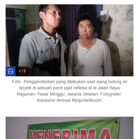
1 / 5
Foto: Penggerebekan yang dilakukan saat siang bolong ini
terjadi di sebuah panti pijat refleksi di di Jalan Raya
Ragunan, Pasar Minggu, Jakarta Selatan. Fotografer:
Kanavino Ahmad Rizqo/detikcom