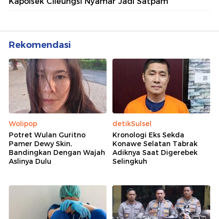
Kapolsek Cileungsi Nyamar Jadi Satpam
Rekomendasi
Wolipop
detikSulsel
Potret Wulan Guritno
Kronologi Eks Sekda
Pamer Dewy Skin,
Konawe Selatan Tabrak
Bandingkan Dengan Wajah
Adiknya Saat Digerebek
Aslinya Dulu
Selingkuh