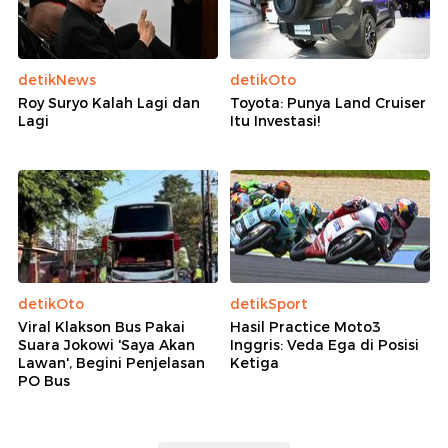
detikNews
detikOto
Roy Suryo Kalah Lagi dan
Toyota: Punya Land Cruiser
Lagi
Itu Investasi!
detikOto
detikSport
Viral Klakson Bus Pakai
Hasil Practice Moto3
Suara Jokowi 'Saya Akan
Inggris: Veda Ega di Posisi
Lawan', Begini Penjelasan
Ketiga
PO Bus