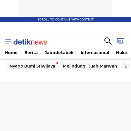
SCROLL TO CONTINUE WITH CONTENT
Home
Berita
Jabodetabek
Internasional
Huku
Nyago Bumi Sriwijaya
Melindungi Tuah-Marwah
Ba