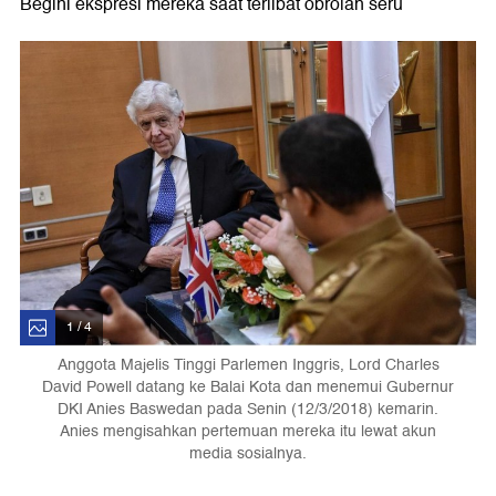
Begini ekspresi mereka saat terlibat obrolan seru
1 / 4
Anggota Majelis Tinggi Parlemen Inggris, Lord Charles
David Powell datang ke Balai Kota dan menemui Gubernur
DKI Anies Baswedan pada Senin (12/3/2018) kemarin.
Anies mengisahkan pertemuan mereka itu lewat akun
media sosialnya.