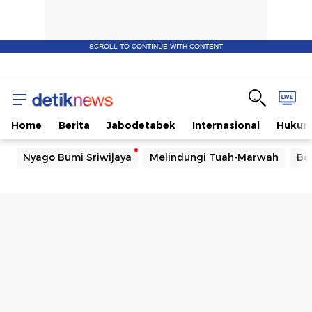
SCROLL TO CONTINUE WITH CONTENT
Home
Berita
Jabodetabek
Internasional
Huku
Nyago Bumi Sriwijaya
Melindungi Tuah-Marwah
Ba