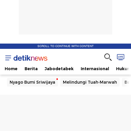
SCROLL TO CONTINUE WITH CONTENT
Home
Berita
Jabodetabek
Internasional
Huku
Nyago Bumi Sriwijaya
Melindungi Tuah-Marwah
Ba