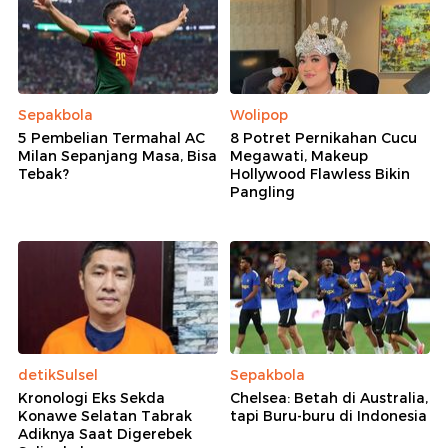
Sepakbola
Wolipop
5 Pembelian Termahal AC
8 Potret Pernikahan Cucu
Milan Sepanjang Masa, Bisa
Megawati, Makeup
Tebak?
Hollywood Flawless Bikin
Pangling
detikSulsel
Sepakbola
Kronologi Eks Sekda
Chelsea: Betah di Australia,
Konawe Selatan Tabrak
tapi Buru-buru di Indonesia
Adiknya Saat Digerebek