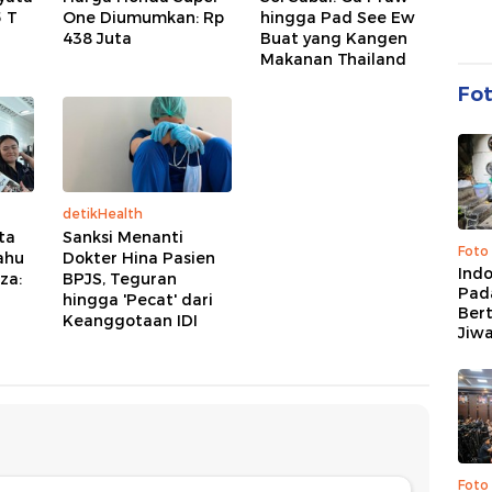
5 T
One Diumumkan: Rp
hingga Pad See Ew
438 Juta
Buat yang Kangen
Makanan Thailand
Fo
detikHealth
ta
Sanksi Menanti
Foto
ahu
Dokter Hina Pasien
Ind
za:
BPJS, Teguran
Pad
hingga 'Pecat' dari
Ber
Keanggotaan IDI
Jiw
Foto