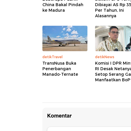
China Bakal Pindah
Dibiayai AS Rp 3
ke Madura
Per Tahun, Ini
Alasannya
detikTravel
detikNews
TransNusa Buka
Komisi I DPR Min
Penerbangan
RI Desak Netany
Manado-Ternate
Setop Serang Ga
Manfaatkan BoP