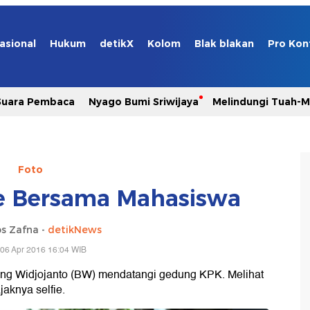
asional
Hukum
detikX
Kolom
Blak blakan
Pro Kon
Suara Pembaca
Nyago Bumi Sriwijaya
Melindungi Tuah-
Foto
ie Bersama Mahasiswa
s Zafna -
detikNews
06 Apr 2016 16:04 WIB
g Widjojanto (BW) mendatangi gedung KPK. Melihat
aknya selfie.