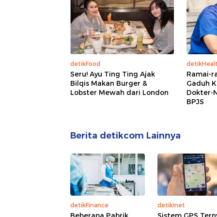
detikFood
detikHeal
Seru! Ayu Ting Ting Ajak
Ramai-ra
Bilqis Makan Burger &
Gaduh K
Lobster Mewah dari London
Dokter-N
BPJS
Berita detikcom Lainnya
detikFinance
detikInet
Beberapa Pabrik
Sistem GPS Tern