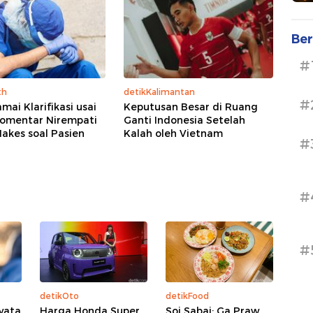
Ber
#
th
detikKalimantan
#
mai Klarifikasi usai
Keputusan Besar di Ruang
omentar Nirempati
Ganti Indonesia Setelah
akes soal Pasien
Kalah oleh Vietnam
#
#
#
detikOto
detikFood
yata
Harga Honda Super
Soi Sabai: Ga Praw