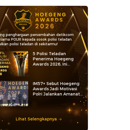
ang penghargaan persembahan detikcom
rsama POLRI kepada sosok polisi teladan.
lkan polisi teladan di sekitarmu!
5 Polisi Teladan
Penerima Hoegeng
Awards 2026, Ini
Kategori dan Kiprahnya
IM57+ Sebut Hoegeng
Awards Jadi Motivasi
Polri Jalankan Amanat
Konstitusi
Lihat Selengkapnya