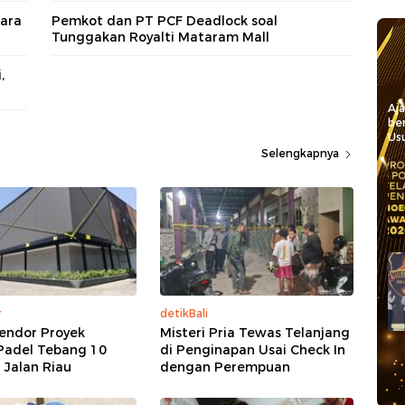
ara
Pemkot dan PT PCF Deadlock soal
Tunggakan Royalti Mataram Mall
,
Aj
be
Usu
Selengkapnya
r
detikBali
endor Proyek
Misteri Pria Tewas Telanjang
Padel Tebang 10
di Penginapan Usai Check In
 Jalan Riau
dengan Perempuan