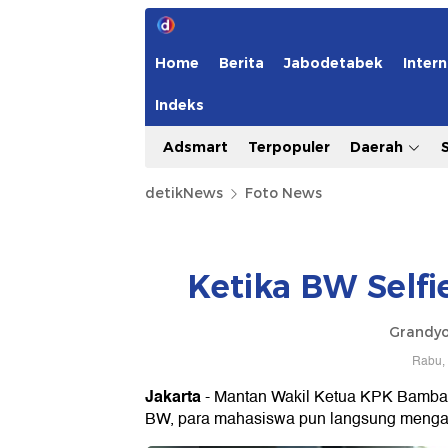
Home
Berita
Jabodetabek
Intern
Indeks
Adsmart
Terpopuler
Daerah
detikNews
Foto News
Ketika BW Self
Grandyo
Rabu, 
Jakarta
- Mantan Wakil Ketua KPK Bamban
BW, para mahasiswa pun langsung mengaj