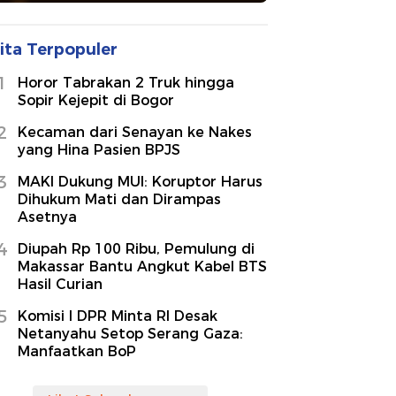
ita Terpopuler
1
Horor Tabrakan 2 Truk hingga
Sopir Kejepit di Bogor
2
Kecaman dari Senayan ke Nakes
yang Hina Pasien BPJS
3
MAKI Dukung MUI: Koruptor Harus
Dihukum Mati dan Dirampas
Asetnya
4
Diupah Rp 100 Ribu, Pemulung di
Makassar Bantu Angkut Kabel BTS
Hasil Curian
5
Komisi I DPR Minta RI Desak
Netanyahu Setop Serang Gaza:
Manfaatkan BoP