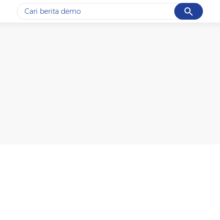
Cancel
Yang sedang ramai dicari
#1
gempa hari ini
#2
demo
#3
gempa
#4
iran
#5
prabowo
Promoted
Terakhir yang dicari
Loading...