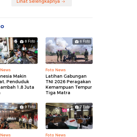
Lihat Selengkapnya
to
8 Foto
6 Foto
 News
Foto News
onesia Makin
Latihan Gabungan
at, Penduduk
TNI 2026 Peragakan
tambah 1,8 Juta
Kemampuan Tempur
a
Tiga Matra
9 Foto
7 Foto
 News
Foto News