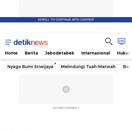
SCROLL TO CONTINUE WITH CONTENT
Home
Berita
Jabodetabek
Internasional
Huku
Nyago Bumi Sriwijaya
Melindungi Tuah-Marwah
Ban
ADVERTISEMENT