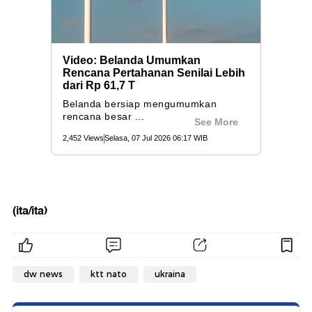
(ita/ita)
dw news
ktt nato
ukraina