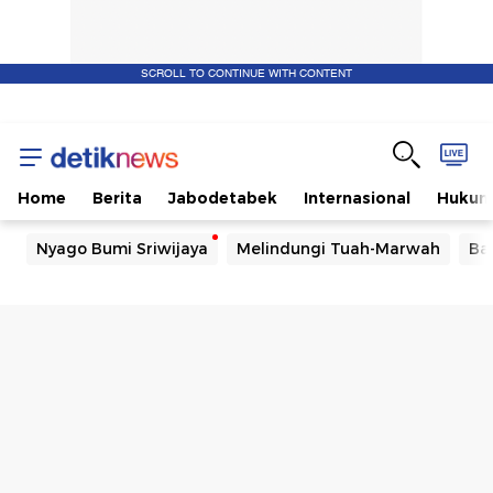
SCROLL TO CONTINUE WITH CONTENT
Home
Berita
Jabodetabek
Internasional
Huku
Nyago Bumi Sriwijaya
Melindungi Tuah-Marwah
Ba