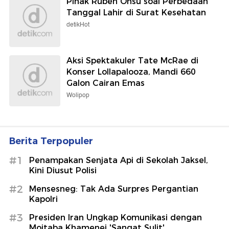
Pihak Ruben Onsu soal Perbedaan
Tanggal Lahir di Surat Kesehatan
detikHot
Aksi Spektakuler Tate McRae di
Konser Lollapalooza, Mandi 660
Galon Cairan Emas
Wolipop
Berita Terpopuler
#1
Penampakan Senjata Api di Sekolah Jaksel,
Kini Diusut Polisi
#2
Mensesneg: Tak Ada Surpres Pergantian
Kapolri
#3
Presiden Iran Ungkap Komunikasi dengan
Mojtaba Khamenei 'Sangat Sulit'