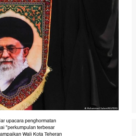
lar upacara penghormatan
gai "perkumpulan terbesar
isampaikan Wali Kota Teheran