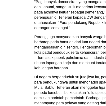
"Bagi banyak demonstran yang mengalam
dan Januari, sangat sulit menerima kenya
pada akhirnya keluar sebagai pemenang," u
perempuan di Teheran kepada DW dengan 
dirahasiakan. "Para pendukung Republik 
dorongan semangat."
Perang juga menyadarkan banyak warga b
berharap pada bantuan dari luar negeri da
mengandalkan diri sendiri. Pengeboman b
kota padat penduduk serta kehancuran berba
—termasuk pabrik petrokimia dan industr
ribuan lapangan kerja dan membuat terut
kehilangan harapan.
Di negara berpenduduk 93 juta jiwa itu, p
para pendukungnya untuk menghadiri upac
Mulai Sabtu, Teheran akan menggelar tig
periode tersebut, ibu kota akan "ditutup s
demikian perintah pemerintah. Berbagai p
menampung para pelayat yang datang dari