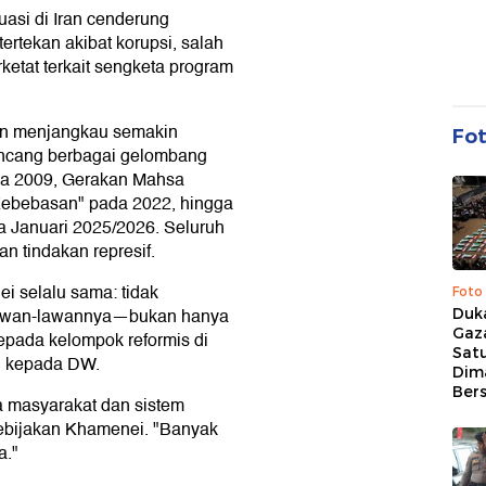
asi di Iran cenderung
rtekan akibat korupsi, salah
ketat terkait sengketa program
dan menjangkau semakin
Fo
guncang berbagai gelombang
ada 2009, Gerakan Mahsa
ebebasan" pada 2022, hingga
a Januari 2025/2026. Seluruh
n tindakan represif.
i selalu sama: tidak
Foto
 lawan-lawannya—bukan hanya
Duk
Gaz
kepada kelompok reformis di
Sat
di kepada DW.
Dim
Ber
ra masyarakat dan sistem
kebijakan Khamenei. "Banyak
a."