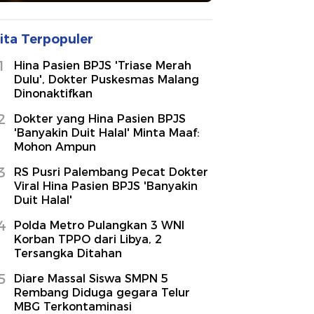
ita Terpopuler
1
Hina Pasien BPJS 'Triase Merah
Dulu', Dokter Puskesmas Malang
Dinonaktifkan
2
Dokter yang Hina Pasien BPJS
'Banyakin Duit Halal' Minta Maaf:
Mohon Ampun
3
RS Pusri Palembang Pecat Dokter
Viral Hina Pasien BPJS 'Banyakin
Duit Halal'
4
Polda Metro Pulangkan 3 WNI
Korban TPPO dari Libya, 2
Tersangka Ditahan
5
Diare Massal Siswa SMPN 5
Rembang Diduga gegara Telur
MBG Terkontaminasi