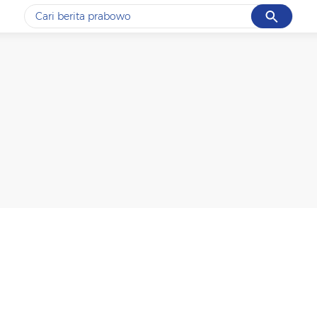
Cancel
Yang sedang ramai dicari
#1
gempa hari ini
#2
gempa
#3
prabowo
#4
iran
#5
demo
Promoted
Terakhir yang dicari
Loading...