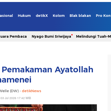
asional
Hukum
detikX
Kolom
Blak blakan
Pro Kon
Suara Pembaca
Nyago Bumi Sriwijaya
Melindungi Tuah-
si Pemakaman Ayatollah
hamenei
Welle (DW) -
detikNews
 03 Jul 2026 17:42 WIB