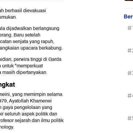
h berhasil dievakuasi
Ber
temukan.
#
la dijadwalkan berlangsung
erang. Baru setelah
atan senjata yang rapuh,
rangkaian upacara berkabung.
#
dian, perwira tinggi di Garda
an untuk "memperkuat
a masih dipertanyakan.
#
ngkat
meini, yang memimpin selama
#
979, Ayatollah Khamenei
n gaya pengelolaan yang
r seluruh aspek politik dan
#
ofesor sejarah dan ilmu politik
nology.