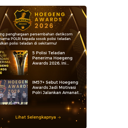
ang penghargaan persembahan detikcom
rsama POLRI kepada sosok polisi teladan.
lkan polisi teladan di sekitarmu!
5 Polisi Teladan
Penerima Hoegeng
Awards 2026, Ini
Kategori dan Kiprahnya
IM57+ Sebut Hoegeng
Awards Jadi Motivasi
Polri Jalankan Amanat
Konstitusi
Lihat Selengkapnya