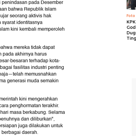
i penindasan pada Desember
taan bahwa Republik Islam
jar seorang aktivis hak
Foto
syarat identitasnya
KPK 
God
Islam kini kembali memperoleh
Duga
Tin
ahwa mereka tidak dapat
n pada akhirnya harus
esar-besaran terhadap kota-
gai fasilitas industri penting
i baja—telah memusnahkan
ama generasi muda semakin
emerintah kini mengerahkan
ara penghormatan terakhir.
a hari masa berkabung. Selama
epenuhnya dan diliburkan",
ersiapan juga dilakukan untuk
 berbagai daerah.