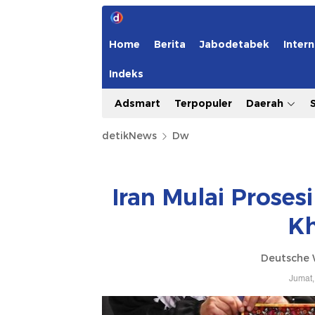
Home
Berita
Jabodetabek
Intern
Indeks
Adsmart
Terpopuler
Daerah
detikNews
Dw
Iran Mulai Prose
K
Deutsche 
Jumat,