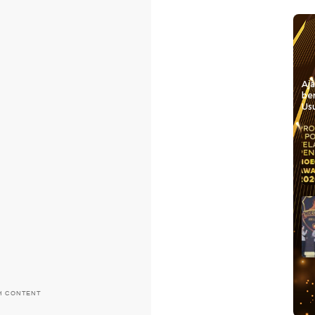
Aj
be
Usu
H CONTENT