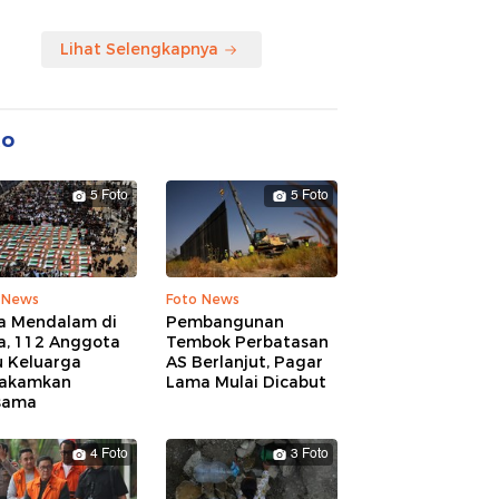
Lihat Selengkapnya
to
5 Foto
5 Foto
 News
Foto News
a Mendalam di
Pembangunan
a, 112 Anggota
Tembok Perbatasan
u Keluarga
AS Berlanjut, Pagar
akamkan
Lama Mulai Dicabut
sama
4 Foto
3 Foto