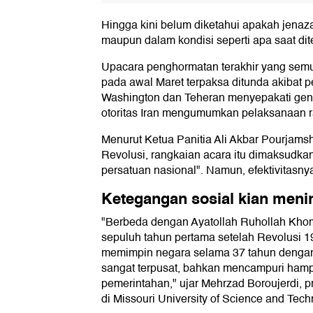
Hingga kini belum diketahui apakah jenaza
maupun dalam kondisi seperti apa saat di
Upacara penghormatan terakhir yang semu
pada awal Maret terpaksa ditunda akibat p
Washington dan Teheran menyepakati genc
otoritas Iran mengumumkan pelaksanaan 
Menurut Ketua Panitia Ali Akbar Pourjamshi
Revolusi, rangkaian acara itu dimaksudk
persatuan nasional". Namun, efektivitasny
Ketegangan sosial kian meni
"Berbeda dengan Ayatollah Ruhollah Kho
sepuluh tahun pertama setelah Revolusi 1
memimpin negara selama 37 tahun denga
sangat terpusat, bahkan mencampuri hampi
pemerintahan," ujar Mehrzad Boroujerdi, pr
di Missouri University of Science and Tech