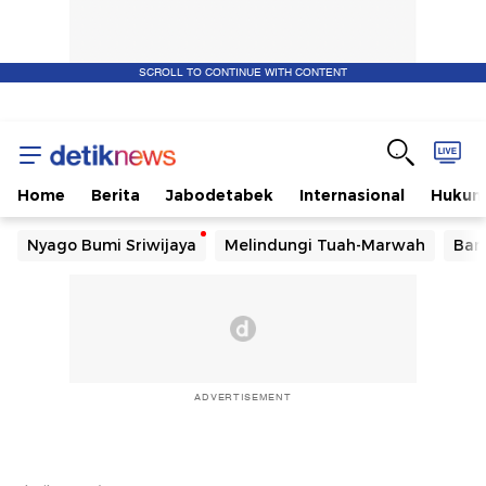
SCROLL TO CONTINUE WITH CONTENT
Home
Berita
Jabodetabek
Internasional
Huku
Nyago Bumi Sriwijaya
Melindungi Tuah-Marwah
Ban
ADVERTISEMENT