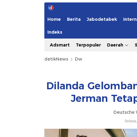
Home
Berita
Jabodetabek
Intern
Indeks
Adsmart
Terpopuler
Daerah
detikNews
Dw
Dilanda Gelomban
Jerman Teta
Deutsche 
Selasa,