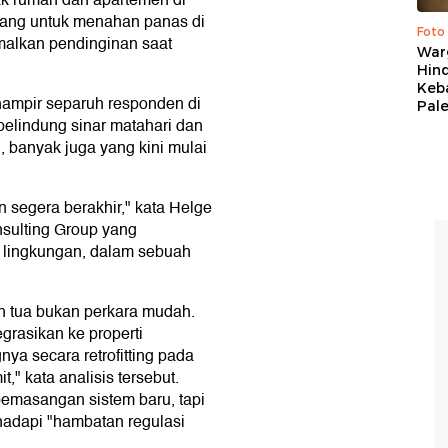
ak rumah dan apartemen di
ncang untuk menahan panas di
Foto
malkan pendinginan saat
War
Hind
Keb
ampir separuh responden di
Pal
pelindung sinar matahari dan
, banyak juga yang kini mulai
 segera berakhir," kata Helge
nsulting Group yang
n lingkungan, dalam sebuah
 tua bukan perkara mudah.
grasikan ke properti
ya secara retrofitting pada
t," kata analisis tersebut.
masangan sistem baru, tapi
hadapi "hambatan regulasi