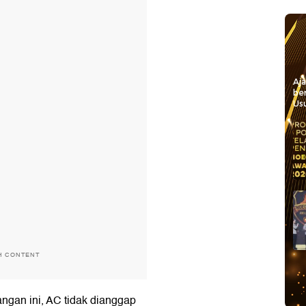
Aj
be
Usu
H CONTENT
angan ini, AC tidak dianggap