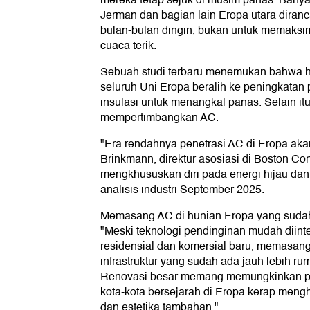
mereka tetap sejuk di musim panas. Bany
Jerman dan bagian lain Eropa utara dira
bulan-bulan dingin, bukan untuk memaksi
cuaca terik.
Sebuah studi terbaru menemukan bahwa h
seluruh Uni Eropa beralih ke peningkatan 
insulasi untuk menangkal panas. Selain itu
mempertimbangkan AC.
"Era rendahnya penetrasi AC di Eropa akan
Brinkmann, direktur asosiasi di Boston Co
mengkhususkan diri pada energi hijau da
analisis industri September 2025.
Memasang AC di hunian Eropa yang sudah
"Meski teknologi pendinginan mudah diinte
residensial dan komersial baru, memasangn
infrastruktur yang sudah ada jauh lebih rumi
Renovasi besar memang memungkinkan pe
kota-kota bersejarah di Eropa kerap meng
dan estetika tambahan."