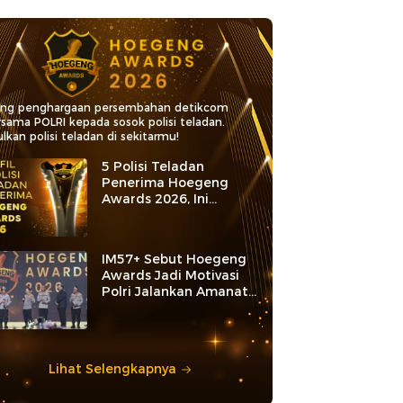
ang penghargaan persembahan detikcom
rsama POLRI kepada sosok polisi teladan.
lkan polisi teladan di sekitarmu!
5 Polisi Teladan
Penerima Hoegeng
Awards 2026, Ini
Kategori dan Kiprahnya
IM57+ Sebut Hoegeng
Awards Jadi Motivasi
Polri Jalankan Amanat
Konstitusi
Lihat Selengkapnya