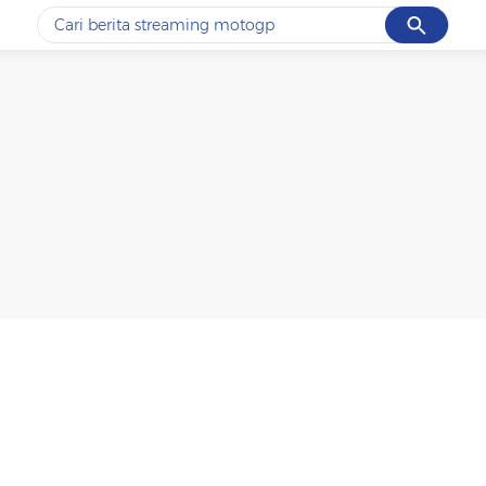
Cancel
Yang sedang ramai dicari
#1
ketik
#2
bromo
#3
streaming motogp
#4
prabowo
#5
data live draw sgp
Promoted
Terakhir yang dicari
Loading...