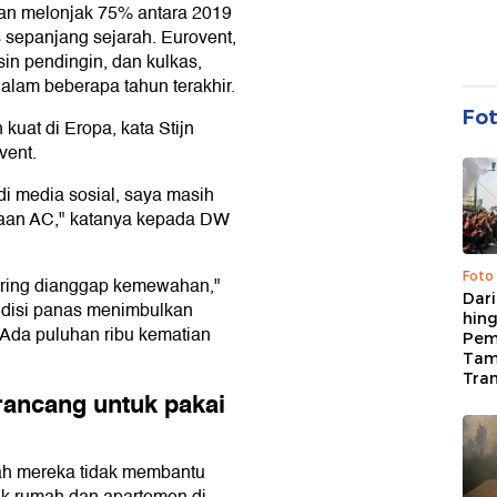
man melonjak 75% antara 2019
 sepanjang sejarah. Eurovent,
sin pendingin, dan kulkas,
alam beberapa tahun terakhir.
Fo
kuat di Eropa, kata Stijn
vent.
di media sosial, saya masih
naan AC," katanya kepada DW
Foto
sering dianggap kemewahan,"
Dari
disi panas menimbulkan
hing
"Ada puluhan ribu kematian
Pem
Tam
Tran
rancang untuk pakai
ah mereka tidak membantu