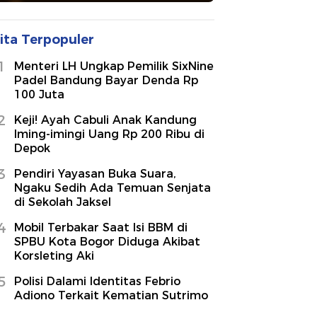
ita Terpopuler
1
Menteri LH Ungkap Pemilik SixNine
Padel Bandung Bayar Denda Rp
100 Juta
2
Keji! Ayah Cabuli Anak Kandung
Iming-imingi Uang Rp 200 Ribu di
Depok
3
Pendiri Yayasan Buka Suara,
Ngaku Sedih Ada Temuan Senjata
di Sekolah Jaksel
4
Mobil Terbakar Saat Isi BBM di
SPBU Kota Bogor Diduga Akibat
Korsleting Aki
5
Polisi Dalami Identitas Febrio
Adiono Terkait Kematian Sutrimo