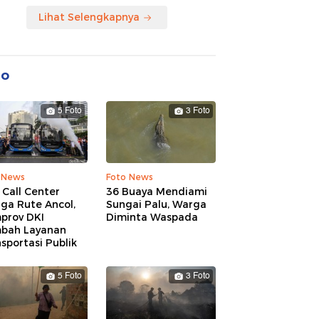
Lihat Selengkapnya
to
5 Foto
3 Foto
 News
Foto News
 Call Center
36 Buaya Mendiami
ga Rute Ancol,
Sungai Palu, Warga
prov DKI
Diminta Waspada
bah Layanan
sportasi Publik
5 Foto
3 Foto