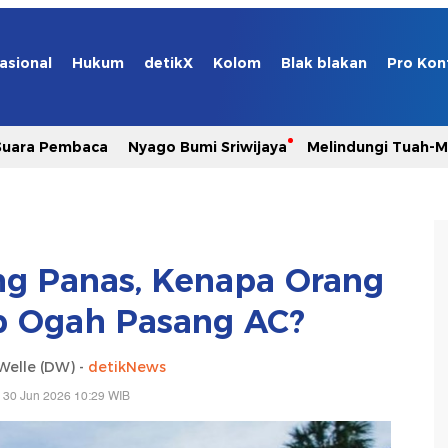
asional
Hukum
detikX
Kolom
Blak blakan
Pro Kon
Suara Pembaca
Nyago Bumi Sriwijaya
Melindungi Tuah-
g Panas, Kenapa Orang
p Ogah Pasang AC?
Welle (DW) -
detikNews
 30 Jun 2026 10:29 WIB