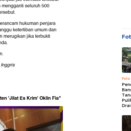
 mengganti seluruh 500
rsebut.
 terancam hukuman penjara
anggu ketertiban umum dan
 merugikan jika terbukti
Fo
nda.
n.
 Inggris
Foto
Pen
Bang
Tan
n 'Jilat Es Krim' Oklin Fia"
Puli
Dra