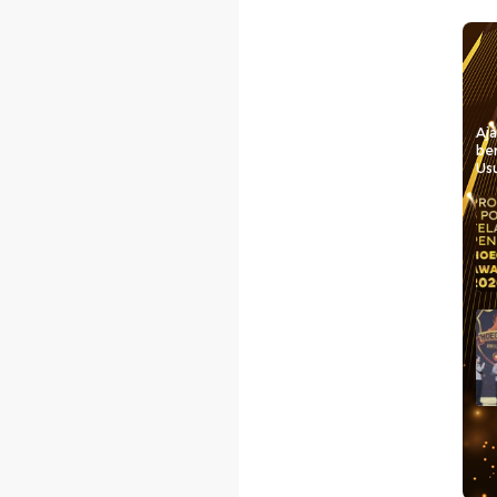
Aj
be
Usu