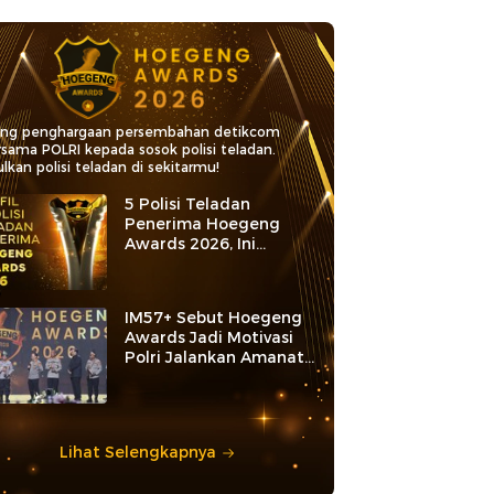
ang penghargaan persembahan detikcom
rsama POLRI kepada sosok polisi teladan.
lkan polisi teladan di sekitarmu!
5 Polisi Teladan
Penerima Hoegeng
Awards 2026, Ini
Kategori dan Kiprahnya
IM57+ Sebut Hoegeng
Awards Jadi Motivasi
Polri Jalankan Amanat
Konstitusi
Lihat Selengkapnya