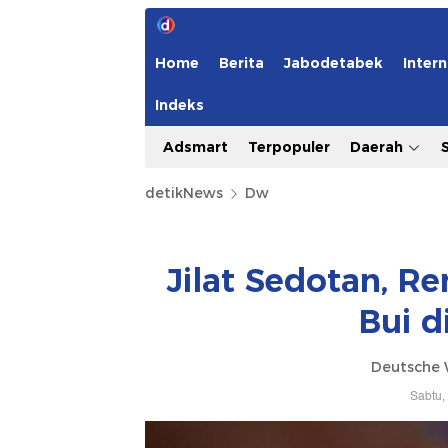
Home
Berita
Jabodetabek
Intern
Indeks
Adsmart
Terpopuler
Daerah
detikNews
Dw
Jilat Sedotan, R
Bui d
Deutsche 
Sabtu,