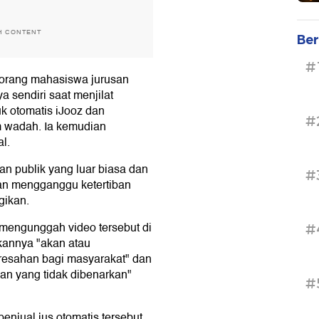
H CONTENT
Ber
#
seorang mahasiswa jurusan
a sendiri saat menjilat
uk otomatis iJooz dan
#
m wadah. Ia kemudian
l.
an publik yang luar biasa dan
#
an mengganggu ketertiban
gikan.
mengunggah video tersebut di
#
kannya "akan atau
esahan bagi masyarakat" dan
an yang tidak dibenarkan"
#
njual jus otomatis tersebut