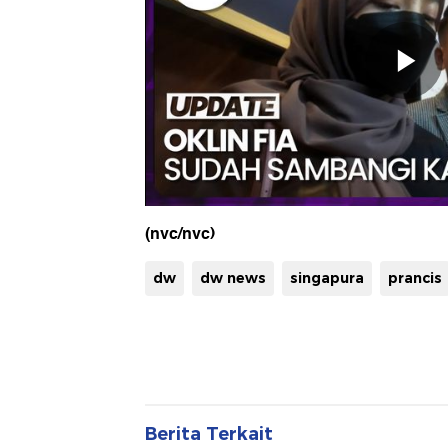
(nvc/nvc)
dw
dw news
singapura
prancis
Berita Terkait