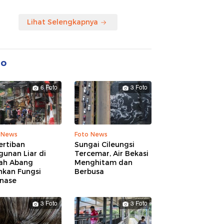
Lihat Selengkapnya
to
6 Foto
3 Foto
 News
Foto News
ertiban
Sungai Cileungsi
unan Liar di
Tercemar, Air Bekasi
ah Abang
Menghitam dan
hkan Fungsi
Berbusa
inase
3 Foto
3 Foto