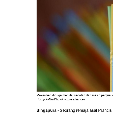
Maximilien diduga menjilat sedotan dari mesin penju
Porzycki/NurPhoto/picture alliance)
Singapura
-
Seorang remaja asal Prancis