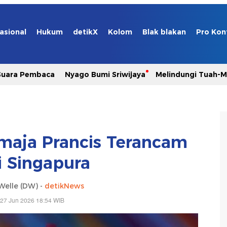
asional
Hukum
detikX
Kolom
Blak blakan
Pro Kon
Suara Pembaca
Nyago Bumi Sriwijaya
Melindungi Tuah-
emaja Prancis Terancam
i Singapura
Welle (DW) -
detikNews
 27 Jun 2026 18:54 WIB