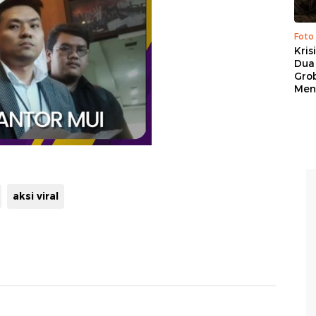
Foto
Kris
Dua 
Gro
Men
aksi viral