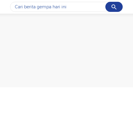
Cancel
Yang sedang ramai dicari
#1
gempa hari ini
#2
gempa
#3
iran
#4
demo
#5
prabowo
Promoted
Terakhir yang dicari
Loading...