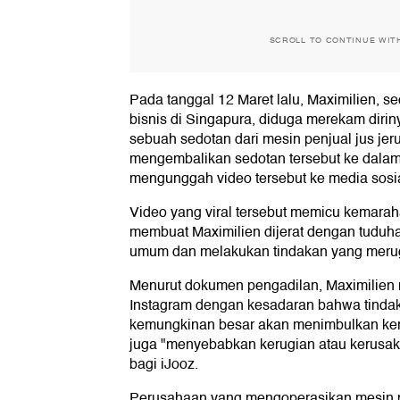
SCROLL TO CONTINUE WIT
Pada tanggal 12 Maret lalu, Maximilien, 
bisnis di Singapura, diduga merekam diriny
sebuah sedotan dari mesin penjual jus jer
mengembalikan sedotan tersebut ke dala
mengunggah video tersebut ke media sosia
Video yang viral tersebut memicu kemarah
membuat Maximilien dijerat dengan tuduh
umum dan melakukan tindakan yang meru
Menurut dokumen pengadilan, Maximilien 
Instagram dengan kesadaran bahwa tinda
kemungkinan besar akan menimbulkan ker
juga "menyebabkan kerugian atau kerusak
bagi iJooz.
Perusahaan yang mengoperasikan mesin pe