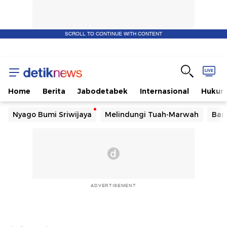
SCROLL TO CONTINUE WITH CONTENT
Home
Berita
Jabodetabek
Internasional
Huku
Nyago Bumi Sriwijaya
Melindungi Tuah-Marwah
Ban
ADVERTISEMENT