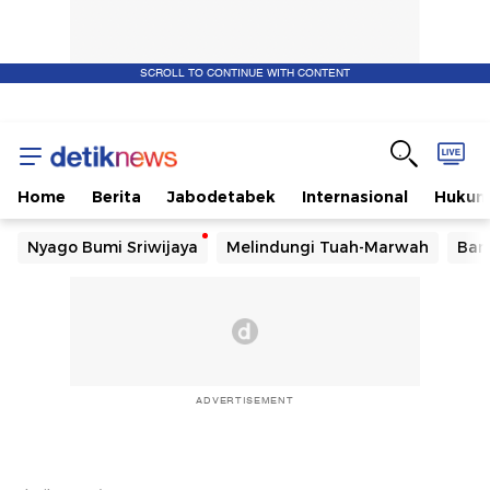
SCROLL TO CONTINUE WITH CONTENT
Home
Berita
Jabodetabek
Internasional
Huku
Nyago Bumi Sriwijaya
Melindungi Tuah-Marwah
Ban
ADVERTISEMENT