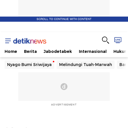
SCROLL TO CONTINUE WITH CONTENT
Home
Berita
Jabodetabek
Internasional
Huku
Nyago Bumi Sriwijaya
Melindungi Tuah-Marwah
Ban
ADVERTISEMENT