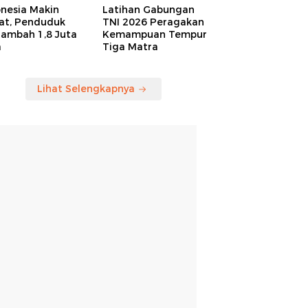
onesia Makin
Latihan Gabungan
at, Penduduk
TNI 2026 Peragakan
tambah 1,8 Juta
Kemampuan Tempur
a
Tiga Matra
Lihat Selengkapnya