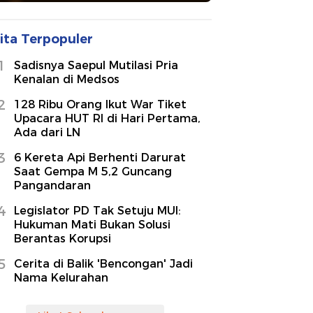
ita Terpopuler
1
Sadisnya Saepul Mutilasi Pria
Kenalan di Medsos
2
128 Ribu Orang Ikut War Tiket
Upacara HUT RI di Hari Pertama,
Ada dari LN
3
6 Kereta Api Berhenti Darurat
Saat Gempa M 5,2 Guncang
Pangandaran
4
Legislator PD Tak Setuju MUI:
Hukuman Mati Bukan Solusi
Berantas Korupsi
5
Cerita di Balik 'Bencongan' Jadi
Nama Kelurahan