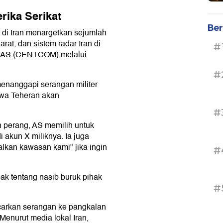
ika Serikat
Ber
 di Iran menargetkan sejumlah
rat, dan sistem radar Iran di
#
t AS (CENTCOM) melalui
#
menanggapi serangan militer
wa Teheran akan
#
 perang, AS memilih untuk
i akun X miliknya. Ia juga
an kawasan kami" jika ingin
#
ak tentang nasib buruk pihak
#
ncarkan serangan ke pangkalan
Menurut media lokal Iran,