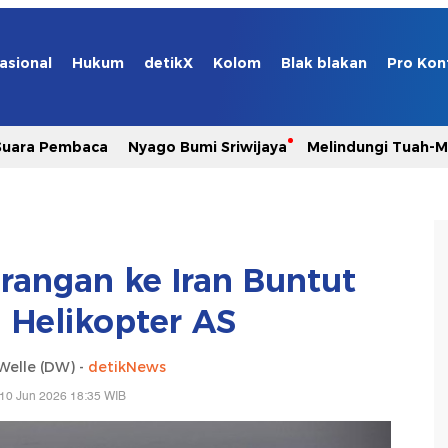
asional
Hukum
detikX
Kolom
Blak blakan
Pro Kon
Suara Pembaca
Nyago Bumi Sriwijaya
Melindungi Tuah-
rangan ke Iran Buntut
 Helikopter AS
Welle (DW) -
detikNews
10 Jun 2026 18:35 WIB