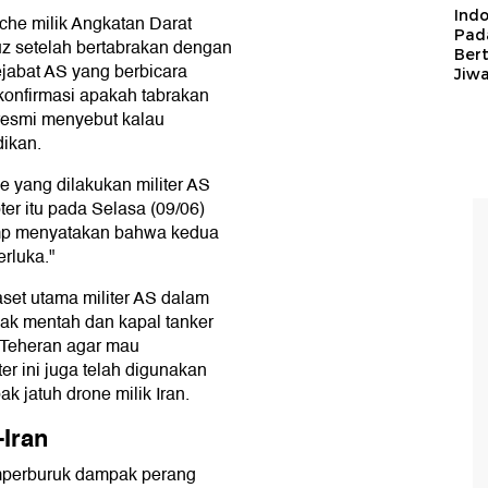
Ind
che milik Angkatan Darat
Pad
uz setelah bertabrakan dengan
Ber
ejabat AS yang berbicara
Jiw
konfirmasi apakah tabrakan
 resmi menyebut kalau
dikan.
yang dilakukan militer AS
er itu pada Selasa (09/06)
ump menyatakan bahwa kedua
erluka."
set utama militer AS dalam
ak mentah dan kapal tanker
n Teheran agar mau
ter ini juga telah digunakan
 jatuh drone milik Iran.
Iran
emperburuk dampak perang