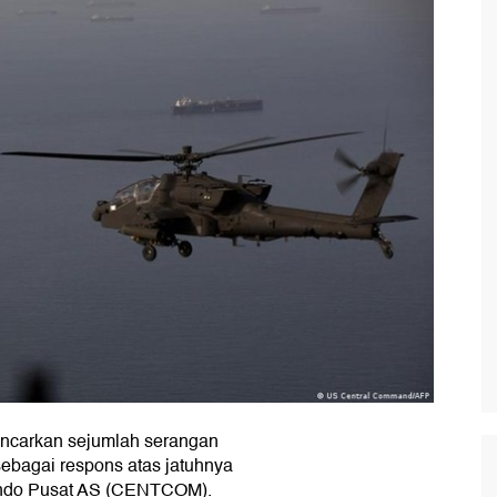
lancarkan sejumlah serangan
 sebagai respons atas jatuhnya
ando Pusat AS (CENTCOM).