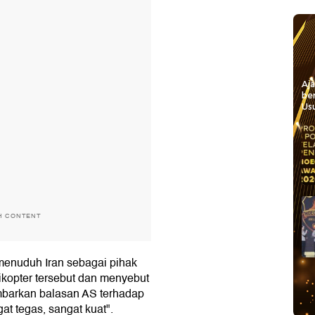
Aj
be
Usu
H CONTENT
enuduh Iran sebagai pihak
ikopter tersebut dan menyebut
barkan balasan AS terhadap
at tegas, sangat kuat".