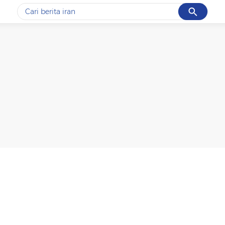
Cancel
Yang sedang ramai dicari
#1
gempa hari ini
#2
demo
#3
gempa
#4
iran
#5
prabowo
Promoted
Terakhir yang dicari
Loading...