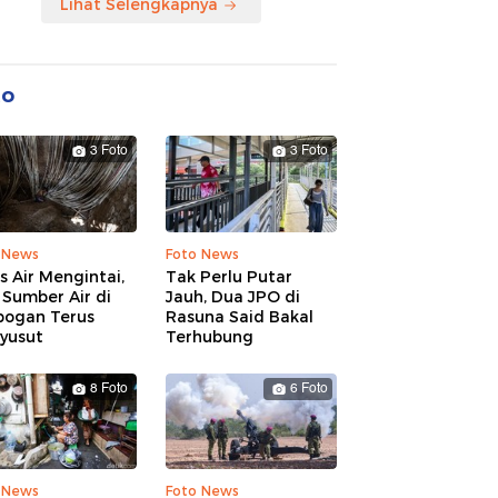
Lihat Selengkapnya
to
3 Foto
3 Foto
 News
Foto News
is Air Mengintai,
Tak Perlu Putar
Sumber Air di
Jauh, Dua JPO di
bogan Terus
Rasuna Said Bakal
yusut
Terhubung
8 Foto
6 Foto
 News
Foto News