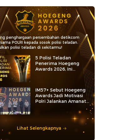
ang penghargaan persembahan detikcom
rsama POLRI kepada sosok polisi teladan.
lkan polisi teladan di sekitarmu!
5 Polisi Teladan
Penerima Hoegeng
Awards 2026, Ini
Kategori dan Kiprahnya
IM57+ Sebut Hoegeng
Awards Jadi Motivasi
Polri Jalankan Amanat
Konstitusi
Lihat Selengkapnya