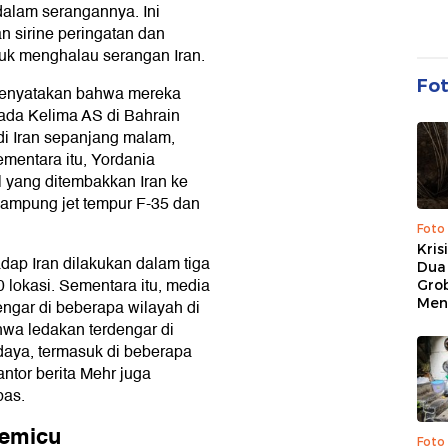
dalam serangannya. Ini
 sirine peringatan dan
uk menghalau serangan Iran.
Fo
 menyatakan bahwa mereka
ada Kelima AS di Bahrain
di Iran sepanjang malam,
mentara itu, Yordania
 yang ditembakkan Iran ke
ampung jet tempur F-35 dan
Foto
Kris
dap Iran dilakukan dalam tiga
Dua 
lokasi. Sementara itu, media
Gro
Men
engar di beberapa wilayah di
ahwa ledakan terdengar di
daya, termasuk di beberapa
antor berita Mehr juga
bas.
pemicu
Foto