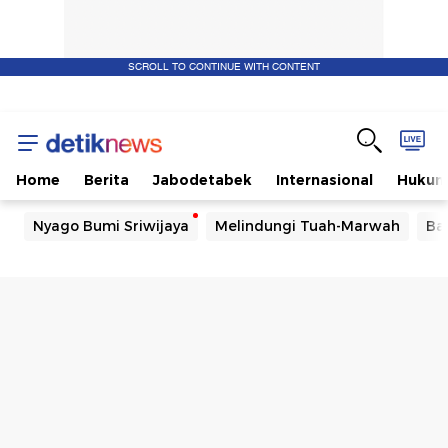
SCROLL TO CONTINUE WITH CONTENT
Home
Berita
Jabodetabek
Internasional
Huku
Nyago Bumi Sriwijaya
Melindungi Tuah-Marwah
Ba