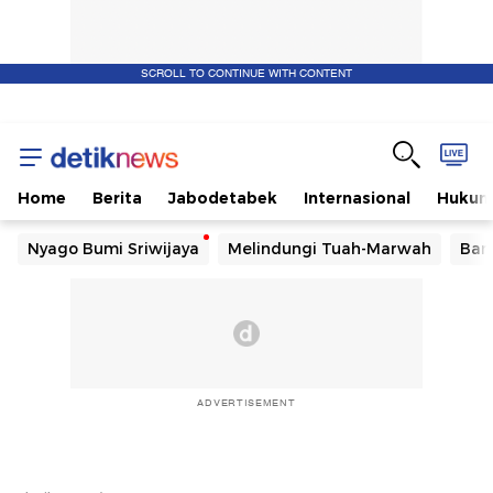
SCROLL TO CONTINUE WITH CONTENT
Home
Berita
Jabodetabek
Internasional
Huku
Nyago Bumi Sriwijaya
Melindungi Tuah-Marwah
Ban
ADVERTISEMENT