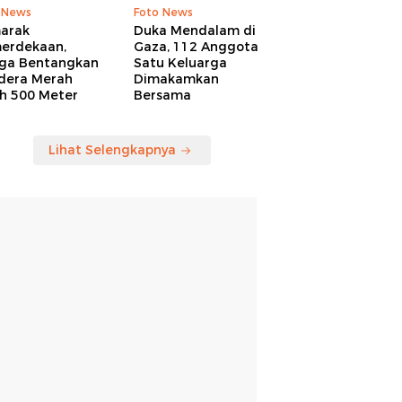
 News
Foto News
arak
Duka Mendalam di
erdekaan,
Gaza, 112 Anggota
ga Bentangkan
Satu Keluarga
dera Merah
Dimakamkan
ih 500 Meter
Bersama
Lihat Selengkapnya