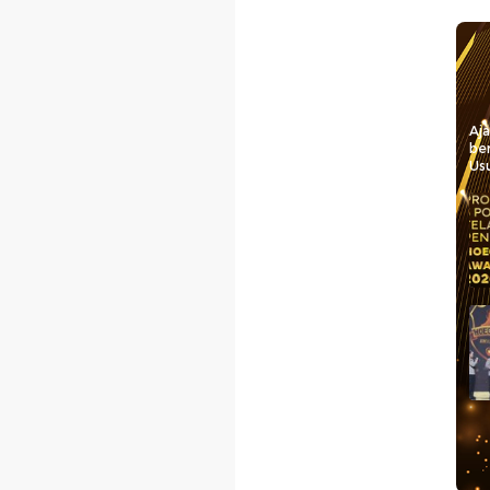
Aj
be
Usu