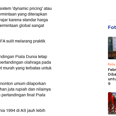
istem 'dynamic pricing' atau
ermintaan yang diterapkan
wajar karena standar harga
ermintaan global sangat
Fo
A sulit melarang praktik
andingan Piala Dunia tetap
t pertandingan olahraga pada
Foto
et murah yang terbatas untuk
Febr
Dib
untu
penonton umum dilaporkan
9
han juta rupiah dan nilainya
 pertandingan final Piala
nia 1994 di AS jauh lebih