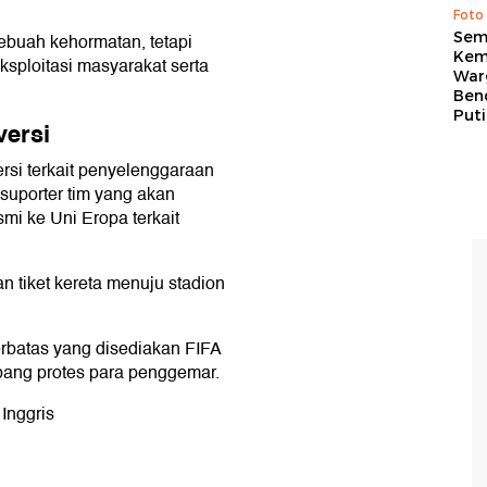
Foto
Sem
ebuah kehormatan, tetapi
Kem
sploitasi masyarakat serta
War
Ben
Put
versi
rsi terkait penyelenggaraan
suporter tim yang akan
mi ke Uni Eropa terkait
an tiket kereta menuju stadion
erbatas yang disediakan FIFA
ang protes para penggemar.
 Inggris