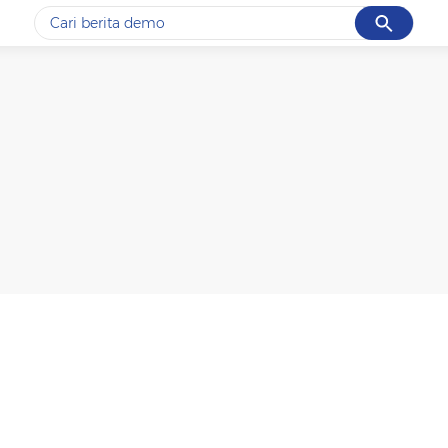
Cancel
Yang sedang ramai dicari
#1
piala presiden 2026
#2
prabowo
#3
gempa hari ini
#4
demo
#5
iran
Promoted
Terakhir yang dicari
Loading...