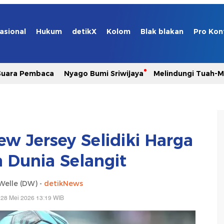
asional
Hukum
detikX
Kolom
Blak blakan
Pro Kon
Suara Pembaca
Nyago Bumi Sriwijaya
Melindungi Tuah-
w Jersey Selidiki Harga
a Dunia Selangit
Welle (DW) -
detikNews
 28 Mei 2026 13:19 WIB