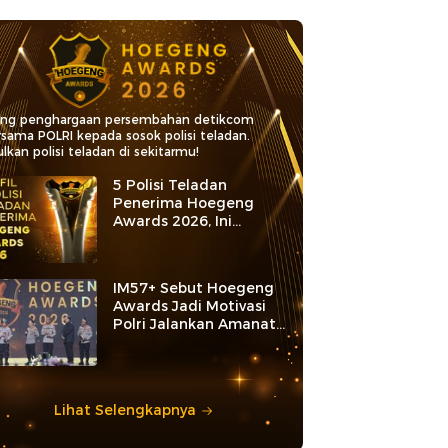
ang penghargaan persembahan detikcom
rsama POLRI kepada sosok polisi teladan.
lkan polisi teladan di sekitarmu!
5 Polisi Teladan
Penerima Hoegeng
Awards 2026, Ini
Kategori dan Kiprahnya
IM57+ Sebut Hoegeng
Awards Jadi Motivasi
Polri Jalankan Amanat
Konstitusi
Lihat Selengkapnya