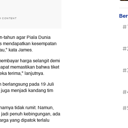
Ber
H CONTENT
#
-tahun agar Piala Dunia
tas mendapatkan kesempatan
#
au," kata James.
membayar harga selangit demi
dapat memastikan bahwa tiket
#
a terima," lanjutnya.
n berlangsung pada 19 Juli
g juga menjadi kandang tim
#
enarnya tidak rumit. Namun,
#
 jadi penuh kebingungan, ada
rga yang dipatok terlalu