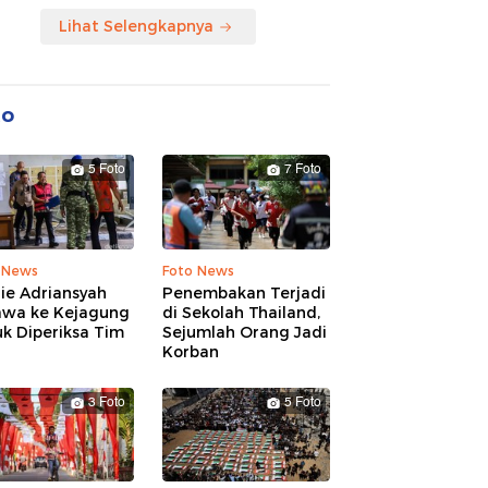
Lihat Selengkapnya
to
5 Foto
7 Foto
 News
Foto News
ie Adriansyah
Penembakan Terjadi
awa ke Kejagung
di Sekolah Thailand,
k Diperiksa Tim
Sejumlah Orang Jadi
Korban
3 Foto
5 Foto