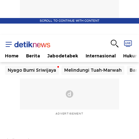
SCROLL TO CONTINUE WITH CONTENT
Home
Berita
Jabodetabek
Internasional
Huku
Nyago Bumi Sriwijaya
Melindungi Tuah-Marwah
Ban
ADVERTISEMENT